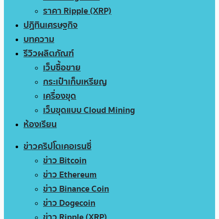
ราคา Ripple (XRP)
ปฏิทินเศรษฐกิจ
บทความ
รีวิวผลิตภัณฑ์
เว็บซื้อขาย
กระเป๋าเก็บเหรียญ
เครื่องขุด
เว็บขุดแบบ Cloud Mining
ห้องเรียน
ข่าวคริปโตเคอเรนซี่
ข่าว Bitcoin
ข่าว Ethereum
ข่าว Binance Coin
ข่าว Dogecoin
ข่าว Ripple (XRP)