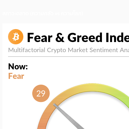
สภาวะตลาด (ความกลัว vs ความโลภ)