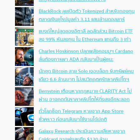
BlackRock ลุยเปิดตัว Tokenized สำหรับกองทุน
ตลาดเงินยุโรปมูลค่า 3.11 แสนล้านดอลลาร์
แบงก์ใหญ่สุดของอิตาลี ลดสัดส่วน Bitcoin ETF
ลง 99% หันลงทุน ใน Ethereum แทนถึง 3 เท่า
Charles Hoskinson ปลุกพลังคอมมูฯ Cardano
ลั่นต้องการพา ADA กลับมาเป็นผู้ชนะ
นักขุด Bitcoin สาย Solo เจอบล็อก รับทรัพย์คน
เดียว 6.6 ล้านบาท ไม่สนวิกฤตศรัทธาคริปโทฯ
Bernstein เตือนหากกฎหมาย CLARITY Act ไม่
ผ่าน อาจกดดันราคาคริปโตให้ดิ่งลงอีกระลอก
ทั่วโลกช็อก Telegram หายจาก App Store
ชั่วคราว ก่อนกลับมาใช้งานได้ปกติ
Galaxy Research ประเมินความเสียหายจาก
Coldcard อาจพุ่งสูงถึง $130 ล้าน