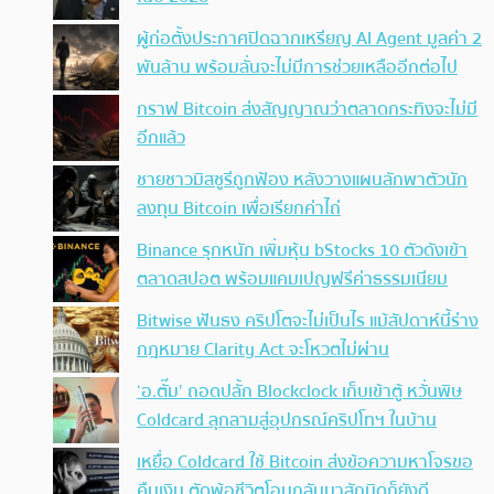
ผู้ก่อตั้งประกาศปิดฉากเหรียญ AI Agent มูลค่า 2
พันล้าน พร้อมลั่นจะไม่มีการช่วยเหลืออีกต่อไป
กราฟ Bitcoin ส่งสัญญาณว่าตลาดกระทิงจะไม่มี
อีกแล้ว
ชายชาวมิสซูรีถูกฟ้อง หลังวางแผนลักพาตัวนัก
ลงทุน Bitcoin เพื่อเรียกค่าไถ่
Binance รุกหนัก เพิ่มหุ้น bStocks 10 ตัวดังเข้า
ตลาดสปอต พร้อมแคมเปญฟรีค่าธรรมเนียม
Bitwise ฟันธง คริปโตจะไม่เป็นไร แม้สัปดาห์นี้ร่าง
กฎหมาย Clarity Act จะโหวตไม่ผ่าน
‘อ.ตั๊ม’ ถอดปลั้ก Blockclock เก็บเข้าตู้ หวั่นพิษ
Coldcard ลุกลามสู่อุปกรณ์คริปโทฯ ในบ้าน
เหยื่อ Coldcard ใช้ Bitcoin ส่งข้อความหาโจรขอ
คืนเงิน ตัดพ้อชีวิตโอนกลับมาสักนิดก็ยังดี