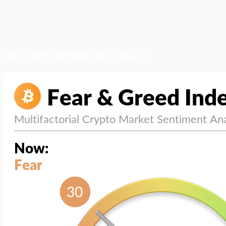
สภาวะตลาด (ความกลัว vs ความโลภ)