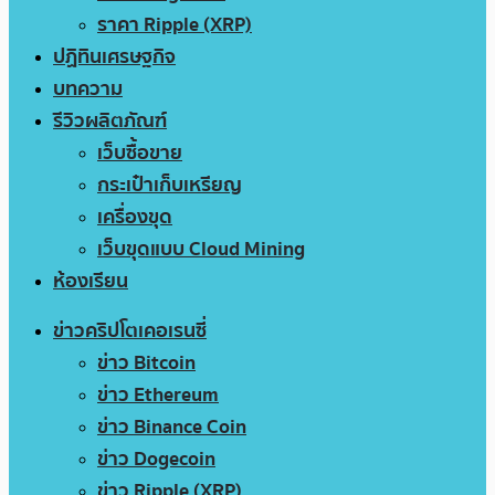
ราคา Ripple (XRP)
ปฏิทินเศรษฐกิจ
บทความ
รีวิวผลิตภัณฑ์
เว็บซื้อขาย
กระเป๋าเก็บเหรียญ
เครื่องขุด
เว็บขุดแบบ Cloud Mining
ห้องเรียน
ข่าวคริปโตเคอเรนซี่
ข่าว Bitcoin
ข่าว Ethereum
ข่าว Binance Coin
ข่าว Dogecoin
ข่าว Ripple (XRP)