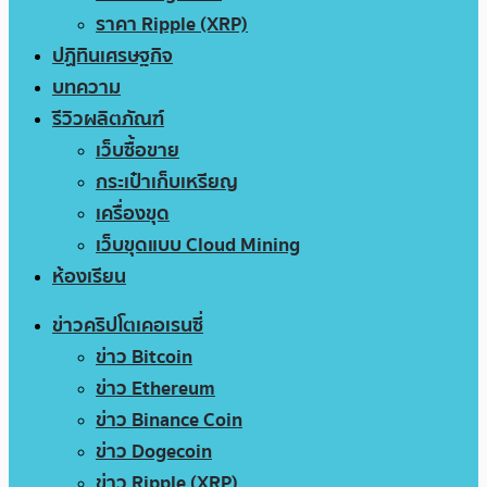
ราคา Ripple (XRP)
ปฏิทินเศรษฐกิจ
บทความ
รีวิวผลิตภัณฑ์
เว็บซื้อขาย
กระเป๋าเก็บเหรียญ
เครื่องขุด
เว็บขุดแบบ Cloud Mining
ห้องเรียน
ข่าวคริปโตเคอเรนซี่
ข่าว Bitcoin
ข่าว Ethereum
ข่าว Binance Coin
ข่าว Dogecoin
ข่าว Ripple (XRP)