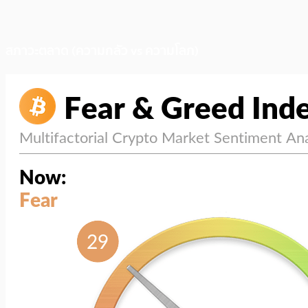
สภาวะตลาด (ความกลัว vs ความโลภ)