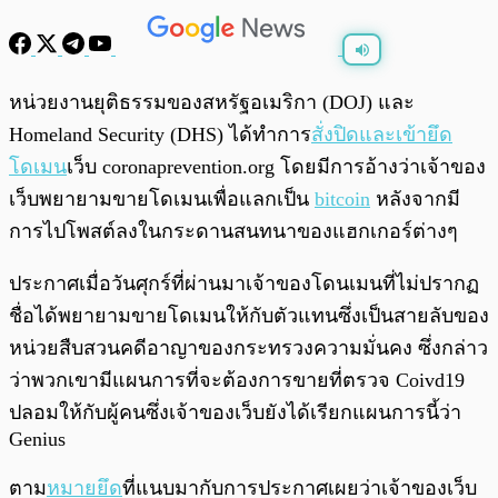
พร้อมเล่น
0:00
/
0:00
หน่วยงานยุติธรรมของสหรัฐอเมริกา (DOJ) และ
Homeland Security (DHS) ได้ทำการ
สั่งปิดและเข้ายึด
โดเมน
เว็บ coronaprevention.org โดยมีการอ้างว่าเจ้าของ
เว็บพยายามขายโดเมนเพื่อแลกเป็น
bitcoin
หลังจากมี
การไปโพสต์ลงในกระดานสนทนาของแฮกเกอร์ต่างๆ
ประกาศเมื่อวันศุกร์ที่ผ่านมาเจ้าของโดนเมนที่ไม่ปรากฏ
ชื่อได้พยายามขายโดเมนให้กับตัวแทนซึ่งเป็นสายลับของ
หน่วยสืบสวนคดีอาญาของกระทรวงความมั่นคง ซึ่งกล่าว
ว่าพวกเขามีแผนการที่จะต้องการขายที่ตรวจ Coivd19
ปลอมให้กับผู้คนซึ่งเจ้าของเว็บยังได้เรียกแผนการนี้ว่า
Genius
ตาม
หมายยึด
ที่แนบมากับการประกาศเผยว่าเจ้าของเว็บ