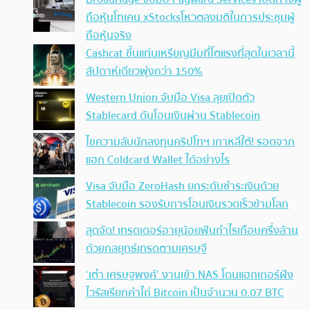
ถือหุ้นโทเคน xStocksโหวตลงมติในการประชุมผู้
ถือหุ้นจริง
Cashcat ขึ้นแท่นเหรียญมีมที่โตแรงที่สุดในเวลานี้
สัปดาห์เดียวพุ่งกว่า 150%
Western Union จับมือ Visa ลุยเปิดตัว
Stablecard ดันโอนเงินผ่าน Stablecoin
ไขความลับนักลงทุนคริปโทฯ เกาหลีใต้! รอดจาก
แฮก Coldcard Wallet ได้อย่างไร
Visa จับมือ ZeroHash ยกระดับชำระเงินด้วย
Stablecoin รองรับการโอนเงินรวดเร็วข้ามโลก
สุดจัด! เทรดเดอร์อายุน้อยฟันกำไรเกือบครึ่งล้าน
ด้วยกลยุทธ์เทรดตามเศรษฐี
‘เต๋า เศรษฐพงศ์’ งานเข้า NAS โดนแฮกเกอร์ฝัง
ไวรัสเรียกค่าไถ่ Bitcoin เป็นจำนวน 0.07 BTC