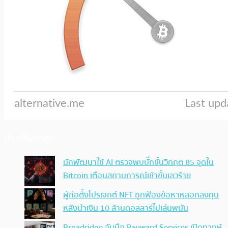
ประเด็นล่าสุด
นักพัฒนาใช้ AI ตรวจพบบั๊กขั้นวิกฤต 85 จุดใน
Bitcoin เตือนสถานการณ์เข้าขั้นเลวร้าย
ผู้ก่อตั้งโปรเจกต์ NFT ถูกฟ้องข้อหาหลอกลงทุน
หลังนำเงิน 10 ล้านดอลลาร์ไปเล่นพนัน
Broadridge จับมือ Payward Services เปิดทางผู้