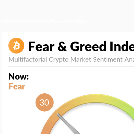
สภาวะตลาด (ความกลัว vs ความโลภ)