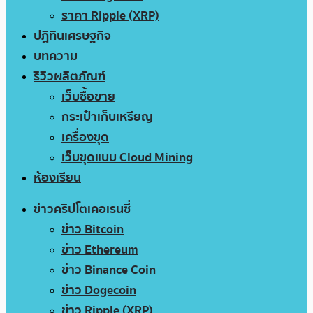
ราคา Ripple (XRP)
ปฏิทินเศรษฐกิจ
บทความ
รีวิวผลิตภัณฑ์
เว็บซื้อขาย
กระเป๋าเก็บเหรียญ
เครื่องขุด
เว็บขุดแบบ Cloud Mining
ห้องเรียน
ข่าวคริปโตเคอเรนซี่
ข่าว Bitcoin
ข่าว Ethereum
ข่าว Binance Coin
ข่าว Dogecoin
ข่าว Ripple (XRP)