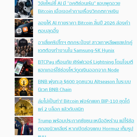
วิจัยใหม่ชี้ AI มี “อคติซ่อนเร้น” แอบพูดอวย
Bitcoin เมื่อเจอคำถามเรื่องวิกฤตการเงิน
ลองให้ AI ทายราคา Bitcoin สิ้นปี 2026 ส่องคำ
ตอบสุดอึ้ง
อาเสี่ยคริปโทฯ ตกกระป๋อง! สาวเกาหลีเผยสเปกคู่
เดตต้องทำงานใน Samsung-SK Hynix
BTCPay เตือนภัย เซิร์ฟเวอร์ Lightning โดนโจมตี
แฮกเกอร์ใช้ช่องโหว่ดูดเงินออกจาก Node
BNB พุ่งทะลุ $600 จุดชนวน Altseason ในระบบ
นิเวศ BNB Chain
ล่มไม่เป็นท่า! Bitcoin ฟอร์กแยก BIP-110 ขุดได้
แค่ 2 บล็อก แล้วดับสนิท
Trump พร้อมประกาศชัยชนะเหนืออิหร่าน แม้ไร้ข้อ
ตกลงนิวเคลียร์ หากเปิดช่องแคบ Hormuz เต็มรูป
แบบ