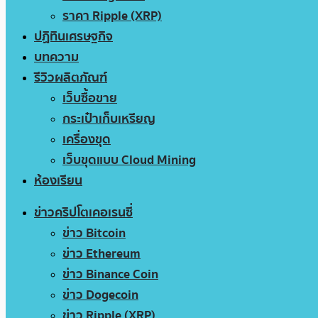
ราคา Ripple (XRP)
ปฏิทินเศรษฐกิจ
บทความ
รีวิวผลิตภัณฑ์
เว็บซื้อขาย
กระเป๋าเก็บเหรียญ
เครื่องขุด
เว็บขุดแบบ Cloud Mining
ห้องเรียน
ข่าวคริปโตเคอเรนซี่
ข่าว Bitcoin
ข่าว Ethereum
ข่าว Binance Coin
ข่าว Dogecoin
ข่าว Ripple (XRP)