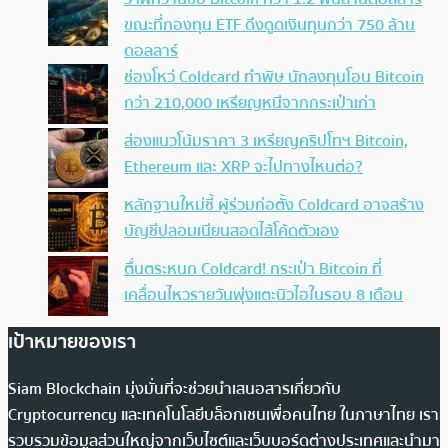
ขณะที่กองทุน ETF ดึงดูดเงินทุนกว่า 750 ล้าน
ดอลลาร์
ช่องโหว่ Coldcard ทำพิษ นักลงทุนโอน Bitcoin
กว่า 210,000 เหรียญหนีจากกระเป๋าเก่า
ส่องแนวโน้มราคา 3 เหรียญคริปโทฯ Bitcoin,
Ethereum และ XRP จะไปทางไหนต่อ?
หลักฐานใหม่ชี้ ผู้ร่วมก่อตั้ง Coldcard อาจสร้าง
บัญชีปลอมเนียนสอดไส้โค้ดตัวเอง
ตื่นตระหนก Coldcard! กระเป๋า Bitcoin ที่
เคลื่อนไหวรายวันพุ่งแตะนิวไฮในรอบ 8 เดือน
เป้าหมายของเรา
Siam Blockchain มุ่งมั่นที่จะช่วยนำเสนอสารเกี่ยวกับ
Cryptocurrency และเทคโนโลยีบล็อกเชนเพื่อคนไทย ในภาษาไทย เรา
รวบรวมข้อมูลส่วนใหญ่จากเว็บไซต์และเว็บบอร์ดต่างประเทศและนำมา