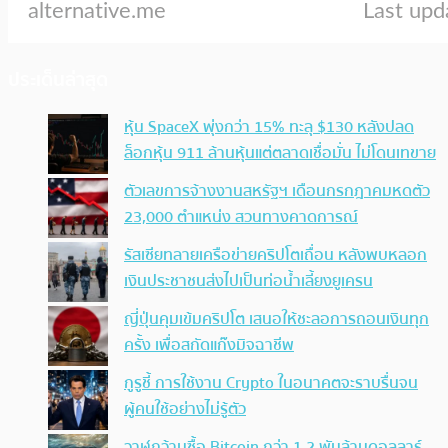
ประเด็นล่าสุด
หุ้น SpaceX พุ่งกว่า 15% ทะลุ $130 หลังปลด
ล็อกหุ้น 911 ล้านหุ้นแต่ตลาดเชื่อมั่น ไม่โดนเทขาย
ตัวเลขการจ้างงานสหรัฐฯ เดือนกรกฎาคมหดตัว
23,000 ตำแหน่ง สวนทางคาดการณ์
รัสเซียทลายเครือข่ายคริปโตเถื่อน หลังพบหลอก
เงินประชาชนส่งไปเป็นท่อน้ำเลี้ยงยูเครน
ญี่ปุ่นคุมเข้มคริปโต เสนอให้ชะลอการถอนเงินทุก
ครั้ง เพื่อสกัดแก๊งมิจฉาชีพ
กูรูชี้ การใช้งาน Crypto ในอนาคตจะราบรื่นจน
ผู้คนใช้อย่างไม่รู้ตัว
วาฬกว้านซื้อ Bitcoin กว่า 1.2 พันล้านดอลลาร์