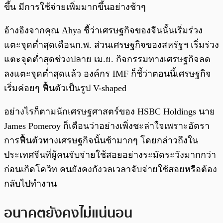
ขึ้น มีการใช้จ่ายเพิ่มมากขึ้นอย่างช้าๆ
อ้างอิงจากคุณ Ahya ชี้ว่าเศรษฐกิจของจีนนั้นเริ่มร่วง
แตะจุดต่ำสุดเดือนก.พ. ส่วนเศรษฐกิจของสหรัฐฯ เริ่มร่วง
แตะจุดต่ำสุดช่วงปลาย เม.ย. กิจกรรมทางเศรษฐกิจลด
ลงแตะจุดต่ำสุดแล้ว องค์กร IMF ก็ชี้ว่าตอนนี้เศรษฐกิจ
เริ่มค่อยๆ ฟื้นตัวเป็นรูป V-shaped
อย่างไรก็ตามนักเศรษฐศาสตร์ของ HSBC Holdings นาย
James Pomeroy ก็เตือนว่าอย่างเพิ่งชะล่าใจเพราะอัตรา
การฟื้นตัวทางเศรษฐกิจนั้นช้ามากๆ โดยกล่าวถึงใน
ประเทศจีนที่ผู้คนจับจ่ายใช้สอยอย่างระมัดระวังมากกว่า
ก่อนเกิดโควิท คนยังคงกังวลเวลาจับจ่ายใช้สอยหรือต้อง
กลับไปทำงาน
อนาคตยังคงไม่แน่นอน