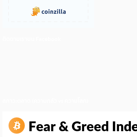
ติดตามเราบน Facebook
สภาวะตลาด (ความกลัว vs ความโลภ)