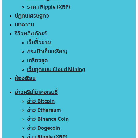
ราคา Ripple (XRP)
ปฏิทินเศรษฐกิจ
บทความ
รีวิวผลิตภัณฑ์
เว็บซื้อขาย
กระเป๋าเก็บเหรียญ
เครื่องขุด
เว็บขุดแบบ Cloud Mining
ห้องเรียน
ข่าวคริปโตเคอเรนซี่
ข่าว Bitcoin
ข่าว Ethereum
ข่าว Binance Coin
ข่าว Dogecoin
ข่าว Ripple (XRP)