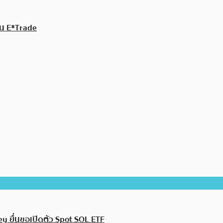
บน E*Trade
ley ยื่นขอเปิดตัว Spot SOL ETF