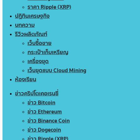
ราคา Ripple (XRP)
ปฏิทินเศรษฐกิจ
บทความ
รีวิวผลิตภัณฑ์
เว็บซื้อขาย
กระเป๋าเก็บเหรียญ
เครื่องขุด
เว็บขุดแบบ Cloud Mining
ห้องเรียน
ข่าวคริปโตเคอเรนซี่
ข่าว Bitcoin
ข่าว Ethereum
ข่าว Binance Coin
ข่าว Dogecoin
ข่าว Ripple (XRP)