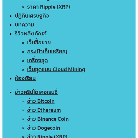
ราคา Ripple (XRP)
ปฏิทินเศรษฐกิจ
บทความ
รีวิวผลิตภัณฑ์
เว็บซื้อขาย
กระเป๋าเก็บเหรียญ
เครื่องขุด
เว็บขุดแบบ Cloud Mining
ห้องเรียน
ข่าวคริปโตเคอเรนซี่
ข่าว Bitcoin
ข่าว Ethereum
ข่าว Binance Coin
ข่าว Dogecoin
ข่าว Ripple (XRP)