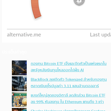
ประเด็นล่าสุด
กองทุน Bitcoin ETF เจ๊งและปิดตัวเป็นแห่งแรกใน
สหรัฐหลังเงินทุนไหลออกไปฝั่ง AI
BlackRock ลุยเปิดตัว Tokenized สำหรับกองทุน
ตลาดเงินยุโรปมูลค่า 3.11 แสนล้านดอลลาร์
แบงก์ใหญ่สุดของอิตาลี ลดสัดส่วน Bitcoin ETF
ลง 99% หันลงทุน ใน Ethereum แทนถึง 3 เท่า