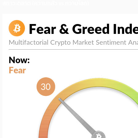
สภาวะตลาด (ความกลัว vs ความโลภ)