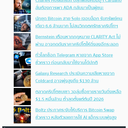
Charles Hoskinson ปลุกพลังคอมมูฯ Cardano
ลั่นต้องการพา ADA กลับมาเป็นผู้ชนะ
นักขุด Bitcoin สาย Solo เจอบล็อก รับทรัพย์คน
เดียว 6.6 ล้านบาท ไม่สนวิกฤตศรัทธาคริปโทฯ
Bernstein เตือนหากกฎหมาย CLARITY Act ไม่
ผ่าน อาจกดดันราคาคริปโตให้ดิ่งลงอีกระลอก
ทั่วโลกช็อก Telegram หายจาก App Store
ชั่วคราว ก่อนกลับมาใช้งานได้ปกติ
Galaxy Research ประเมินความเสียหายจาก
Coldcard อาจพุ่งสูงถึง $130 ล้าน
ตลาดคริปโตซบเซา วอลุ่มซื้อขายรายวันดิ่งเหลือ
$1.5 หมื่นล้าน ต่ำสุดตั้งแต่ต้นปี 2026
Boltz ประกาศระงับให้บริการ Bitcoin Swap
ชั่วคราว หลังตัวเลขการใช้ AI แฮ็กระบบพุ่งสูง