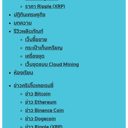
ราคา Ripple (XRP)
ปฏิทินเศรษฐกิจ
บทความ
รีวิวผลิตภัณฑ์
เว็บซื้อขาย
กระเป๋าเก็บเหรียญ
เครื่องขุด
เว็บขุดแบบ Cloud Mining
ห้องเรียน
ข่าวคริปโตเคอเรนซี่
ข่าว Bitcoin
ข่าว Ethereum
ข่าว Binance Coin
ข่าว Dogecoin
ข่าว Ripple (XRP)