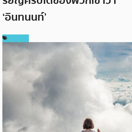
รียญคริปโตของพวกเขาว่า
‘อินทนนท์’
ในประเทศ