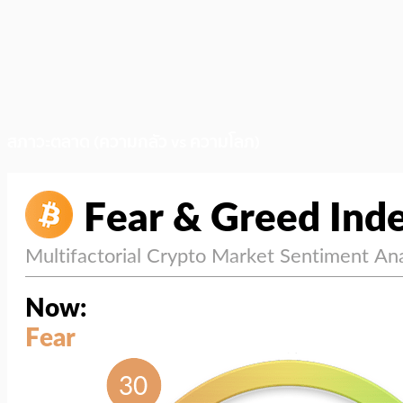
สภาวะตลาด (ความกลัว vs ความโลภ)