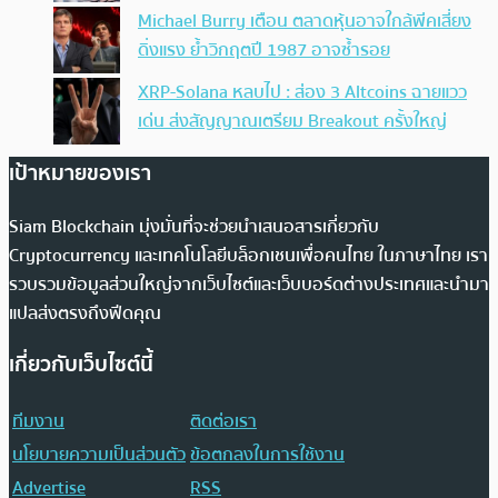
Michael Burry เตือน ตลาดหุ้นอาจใกล้พีคเสี่ยง
ดิ่งแรง ย้ำวิกฤตปี 1987 อาจซ้ำรอย
XRP-Solana หลบไป : ส่อง 3 Altcoins ฉายแวว
เด่น ส่งสัญญาณเตรียม Breakout ครั้งใหญ่
เป้าหมายของเรา
Siam Blockchain มุ่งมั่นที่จะช่วยนำเสนอสารเกี่ยวกับ
Cryptocurrency และเทคโนโลยีบล็อกเชนเพื่อคนไทย ในภาษาไทย เรา
รวบรวมข้อมูลส่วนใหญ่จากเว็บไซต์และเว็บบอร์ดต่างประเทศและนำมา
แปลส่งตรงถึงฟีดคุณ
เกี่ยวกับเว็บไซต์นี้
ทีมงาน
ติดต่อเรา
นโยบายความเป็นส่วนตัว
ข้อตกลงในการใช้งาน
Advertise
RSS