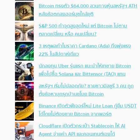
Bitcoin ทรงตัว $64,000 สวนทางหุ้นสหรัฐฯ ATH
หลังข้อตกลงฮอร์มุซใกล้ยุติ
S&P 500 ทำจุดสูงสุดใหม่ แต่ Bitcoin ไม่ตาม
ตลาดเปลี่ยน หรือ คนเปลี่ยน?
3 เหตุผลทำไมราคา Cardano (Ada) ถึงพุ่งแรง
22% ในสัปดาห์เดียว
นักลงทุน Uber รุ่นแรก แนะนำให้เทขาย Bitcoin
เพื่อไปซื้อ Solana และ Bittensor (TAO) แทน
สหรัฐฯ เริ่มไม่ปลอดภัย? ชายชาวมิสซูรี 3 คน ถูก
ตั้งข้อหาบุกรุกบ้านขโมย Bitcoin
Binance เปิดตัวฟีเจอร์ใหม่ Lite Loan กู้ยืม USDT
ได้โดยไม่ต้องขาย Bitcoin จากพอร์ต
Cloudflare เปิดตัวกระเป๋า Stablecoin ให้ AI
Agent จ่ายค่า API และคอนเทนต์เองได้