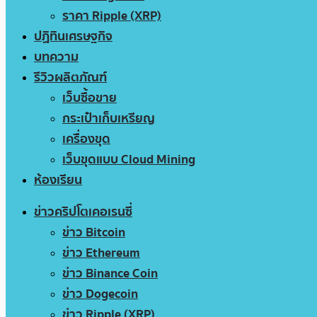
ราคา Ripple (XRP)
ปฏิทินเศรษฐกิจ
บทความ
รีวิวผลิตภัณฑ์
เว็บซื้อขาย
กระเป๋าเก็บเหรียญ
เครื่องขุด
เว็บขุดแบบ Cloud Mining
ห้องเรียน
ข่าวคริปโตเคอเรนซี่
ข่าว Bitcoin
ข่าว Ethereum
ข่าว Binance Coin
ข่าว Dogecoin
ข่าว Ripple (XRP)