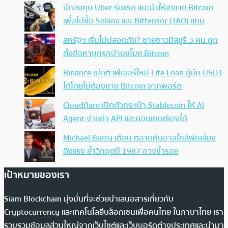
นักลงทุน Uber รุ่นแรก แนะนำให้เทขาย Bitcoin
เพื่อไปซื้อ Solana และ Bittensor (TAO) แทน
สหรัฐฯ เริ่มไม่ปลอดภัย? ชายชาวมิสซูรี 3 คน ถูก
ตั้งข้อหาบุกรุกบ้านขโมย Bitcoin
Binance เปิดตัวฟีเจอร์ใหม่ Lite Loan กู้ยืม USDT
ได้โดยไม่ต้องขาย Bitcoin จากพอร์ต
Cloudflare เปิดตัวกระเป๋า Stablecoin ให้ AI
Agent จ่ายค่า API และคอนเทนต์เองได้
Michael Burry เตือน ตลาดหุ้นอาจใกล้พีคเสี่ยง
ดิ่งแรง ย้ำวิกฤตปี 1987 อาจซ้ำรอย
เป้าหมายของเรา
Siam Blockchain มุ่งมั่นที่จะช่วยนำเสนอสารเกี่ยวกับ
Cryptocurrency และเทคโนโลยีบล็อกเชนเพื่อคนไทย ในภาษาไทย เรา
รวบรวมข้อมูลส่วนใหญ่จากเว็บไซต์และเว็บบอร์ดต่างประเทศและนำมา