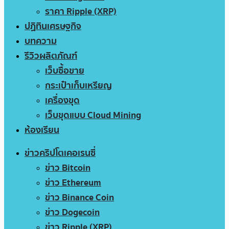
ราคา Ripple (XRP)
ปฏิทินเศรษฐกิจ
บทความ
รีวิวผลิตภัณฑ์
เว็บซื้อขาย
กระเป๋าเก็บเหรียญ
เครื่องขุด
เว็บขุดแบบ Cloud Mining
ห้องเรียน
ข่าวคริปโตเคอเรนซี่
ข่าว Bitcoin
ข่าว Ethereum
ข่าว Binance Coin
ข่าว Dogecoin
ข่าว Ripple (XRP)