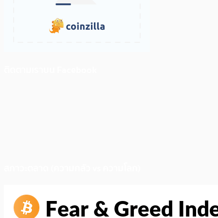
ติดตามเราบน Facebook
สภาวะตลาด (ความกลัว vs ความโลภ)