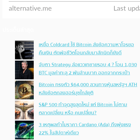
ประเด็นล่าสุด
เหยื่อ Coldcard ใช้ Bitcoin ส่งข้อความหาโจรขอ
คืนเงิน ตัดพ้อชีวิตโอนกลับมาสักนิดก็ยังดี
จับตา Strategy ส่อแววเทขายรอบ 4 ? โอน 1,030
BTC มูลค่าทะลุ 2 พันล้านบาท ออกจากกระเป๋า
Bitcoin ทรงตัว $64,000 สวนทางหุ้นสหรัฐฯ ATH
หลังข้อตกลงฮอร์มุซใกล้ยุติ
S&P 500 ทำจุดสูงสุดใหม่ แต่ Bitcoin ไม่ตาม
ตลาดเปลี่ยน หรือ คนเปลี่ยน?
3 เหตุผลทำไมราคา Cardano (Ada) ถึงพุ่งแรง
22% ในสัปดาห์เดียว