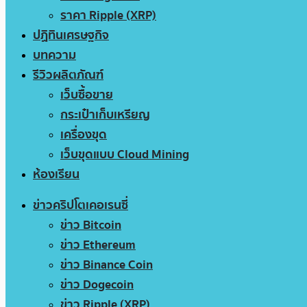
ราคา Ripple (XRP)
ปฏิทินเศรษฐกิจ
บทความ
รีวิวผลิตภัณฑ์
เว็บซื้อขาย
กระเป๋าเก็บเหรียญ
เครื่องขุด
เว็บขุดแบบ Cloud Mining
ห้องเรียน
ข่าวคริปโตเคอเรนซี่
ข่าว Bitcoin
ข่าว Ethereum
ข่าว Binance Coin
ข่าว Dogecoin
ข่าว Ripple (XRP)