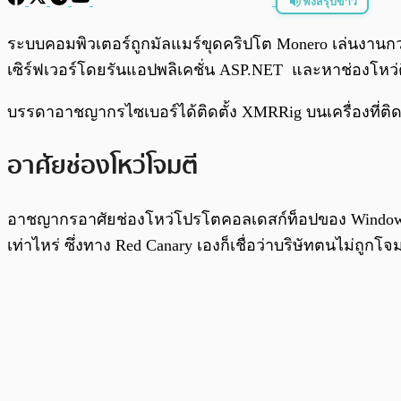
ฟังสรุปข่าว
พร้อมเล่น
ระบบคอมพิวเตอร์ถูกมัลแมร์ขุดคริปโต Monero เล่นงานกว
เซิร์ฟเวอร์โดยรันแอปพลิเคชั่น ASP.NET และหาช่องโหว่ติ
บรรดาอาชญากรไซเบอร์ได้ติดตั้ง XMRRig บนเครื่องที่ติดมั
อาศัยช่องโหว่โจมตี
อาชญากรอาศัยช่องโหว่โปรโตคอลเดสก์ท็อปของ Windows เพ
เท่าไหร่ ซึ่งทาง Red Canary เองก็เชื่อว่าบริษัทตนไม่ถูกโจม