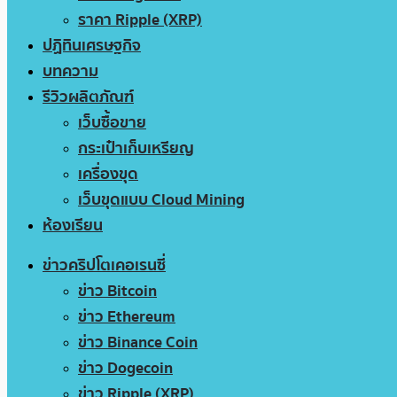
ราคา Ripple (XRP)
ปฏิทินเศรษฐกิจ
บทความ
รีวิวผลิตภัณฑ์
เว็บซื้อขาย
กระเป๋าเก็บเหรียญ
เครื่องขุด
เว็บขุดแบบ Cloud Mining
ห้องเรียน
ข่าวคริปโตเคอเรนซี่
ข่าว Bitcoin
ข่าว Ethereum
ข่าว Binance Coin
ข่าว Dogecoin
ข่าว Ripple (XRP)