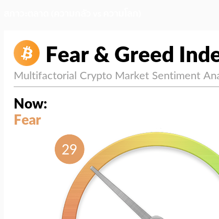
สภาวะตลาด (ความกลัว vs ความโลภ)