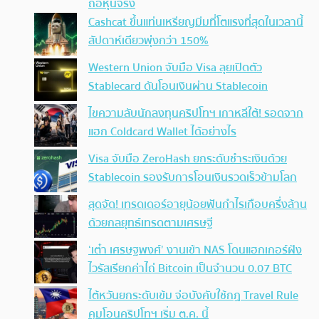
ถือหุ้นจริง
Cashcat ขึ้นแท่นเหรียญมีมที่โตแรงที่สุดในเวลานี้
สัปดาห์เดียวพุ่งกว่า 150%
Western Union จับมือ Visa ลุยเปิดตัว
Stablecard ดันโอนเงินผ่าน Stablecoin
ไขความลับนักลงทุนคริปโทฯ เกาหลีใต้! รอดจาก
แฮก Coldcard Wallet ได้อย่างไร
Visa จับมือ ZeroHash ยกระดับชำระเงินด้วย
Stablecoin รองรับการโอนเงินรวดเร็วข้ามโลก
สุดจัด! เทรดเดอร์อายุน้อยฟันกำไรเกือบครึ่งล้าน
ด้วยกลยุทธ์เทรดตามเศรษฐี
‘เต๋า เศรษฐพงศ์’ งานเข้า NAS โดนแฮกเกอร์ฝัง
ไวรัสเรียกค่าไถ่ Bitcoin เป็นจำนวน 0.07 BTC
ไต้หวันยกระดับเข้ม จ่อบังคับใช้กฏ Travel Rule
คุมโอนคริปโทฯ เริ่ม ต.ค. นี้