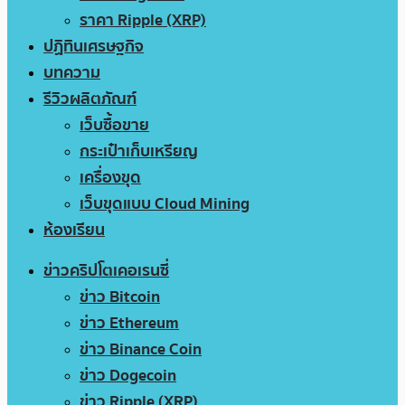
ราคา Ripple (XRP)
ปฏิทินเศรษฐกิจ
บทความ
รีวิวผลิตภัณฑ์
เว็บซื้อขาย
กระเป๋าเก็บเหรียญ
เครื่องขุด
เว็บขุดแบบ Cloud Mining
ห้องเรียน
ข่าวคริปโตเคอเรนซี่
ข่าว Bitcoin
ข่าว Ethereum
ข่าว Binance Coin
ข่าว Dogecoin
ข่าว Ripple (XRP)