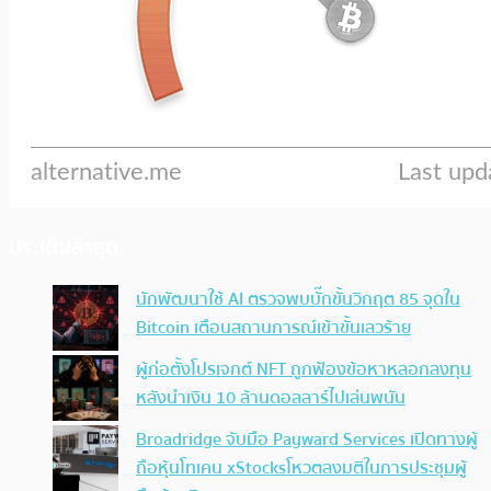
ประเด็นล่าสุด
นักพัฒนาใช้ AI ตรวจพบบั๊กขั้นวิกฤต 85 จุดใน
Bitcoin เตือนสถานการณ์เข้าขั้นเลวร้าย
ผู้ก่อตั้งโปรเจกต์ NFT ถูกฟ้องข้อหาหลอกลงทุน
หลังนำเงิน 10 ล้านดอลลาร์ไปเล่นพนัน
Broadridge จับมือ Payward Services เปิดทางผู้
ถือหุ้นโทเคน xStocksโหวตลงมติในการประชุมผู้