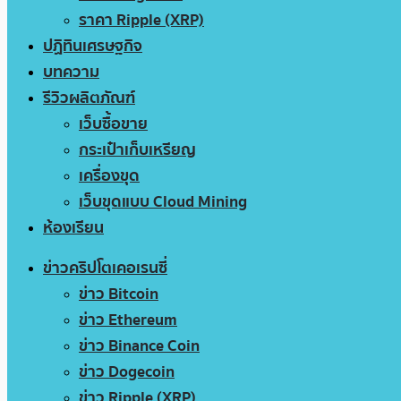
ราคา Ripple (XRP)
ปฏิทินเศรษฐกิจ
บทความ
รีวิวผลิตภัณฑ์
เว็บซื้อขาย
กระเป๋าเก็บเหรียญ
เครื่องขุด
เว็บขุดแบบ Cloud Mining
ห้องเรียน
ข่าวคริปโตเคอเรนซี่
ข่าว Bitcoin
ข่าว Ethereum
ข่าว Binance Coin
ข่าว Dogecoin
ข่าว Ripple (XRP)