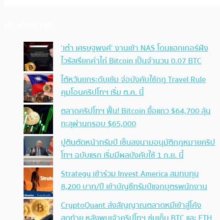
ประเด็นล่าสุด
‘เต๋า เศรษฐพงศ์’ งานเข้า NAS โดนแฮกเกอร์ฝัง
ไวรัสเรียกค่าไถ่ Bitcoin เป็นจำนวน 0.07 BTC
ไต้หวันยกระดับเข้ม จ่อบังคับใช้กฏ Travel Rule
คุมโอนคริปโทฯ เริ่ม ต.ค. นี้
ตลาดคริปโทฯ ฟื้น! Bitcoin ยื้อแถว $64,700 ลุ้น
ทะลุผ่านกรอบ $65,000
ปูตินตัดหน้าทรัมป์ เซ็นลงนามอนุมัติกฎหมายคริป
โทฯ ฉบับแรก เริ่มมีผลบังคับใช้ 1 ก.ย. นี้
Strategy เข้าร่วม Invest America สมทบทุน
8,200 บาท/ปี เข้าบัญชีทรัมป์แจกบุตรพนักงาน
CryptoQuant ส่งสัญญาณตลาดหมีเข้าสู่โค้ง
สุดท้าย หลังพบเจ้าคริปโทฯ ซุ่มเก็บ BTC และ ETH