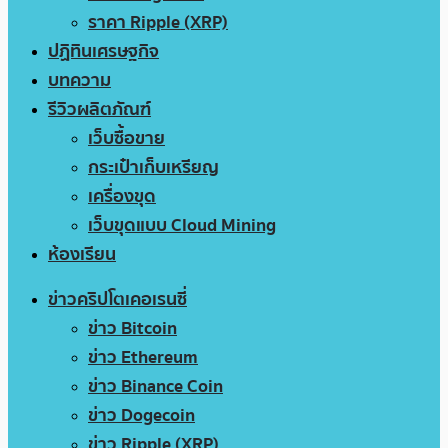
ราคา Ripple (XRP)
ปฏิทินเศรษฐกิจ
บทความ
รีวิวผลิตภัณฑ์
เว็บซื้อขาย
กระเป๋าเก็บเหรียญ
เครื่องขุด
เว็บขุดแบบ Cloud Mining
ห้องเรียน
ข่าวคริปโตเคอเรนซี่
ข่าว Bitcoin
ข่าว Ethereum
ข่าว Binance Coin
ข่าว Dogecoin
ข่าว Ripple (XRP)