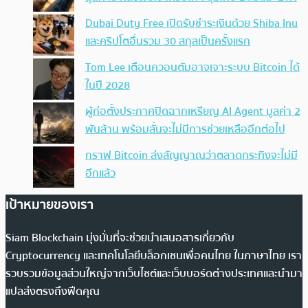
Dubai Duty Free เปิดรับชำระเงินด้วย Shiba Inu
และคริปโตอื่นรวม 30 สกุลเป็นครั้งแรก
Tom Lee เตือนควอนตัมอาจเจาะระบบ Bitcoin ได้
ในปี 2028
ผู้ก่อตั้งประกาศปิดฉากเหรียญ AI Agent มูลค่า 2
พันล้าน พร้อมลั่นจะไม่มีการช่วยเหลืออีกต่อไป
กราฟ Bitcoin ส่งสัญญาณว่าตลาดกระทิงจะไม่มี
อีกแล้ว
เป้าหมายของเรา
Siam Blockchain มุ่งมั่นที่จะช่วยนำเสนอสารเกี่ยวกับ
Cryptocurrency และเทคโนโลยีบล็อกเชนเพื่อคนไทย ในภาษาไทย เรา
รวบรวมข้อมูลส่วนใหญ่จากเว็บไซต์และเว็บบอร์ดต่างประเทศและนำมา
แปลส่งตรงถึงฟีดคุณ