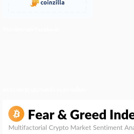
ติดตามเราบน Facebook
สภาวะตลาด (ความกลัว vs ความโลภ)