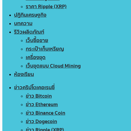
ราคา Ripple (XRP)
ปฏิทินเศรษฐกิจ
บทความ
รีวิวผลิตภัณฑ์
เว็บซื้อขาย
กระเป๋าเก็บเหรียญ
เครื่องขุด
เว็บขุดแบบ Cloud Mining
ห้องเรียน
ข่าวคริปโตเคอเรนซี่
ข่าว Bitcoin
ข่าว Ethereum
ข่าว Binance Coin
ข่าว Dogecoin
ข่าว Ripple (XRP)