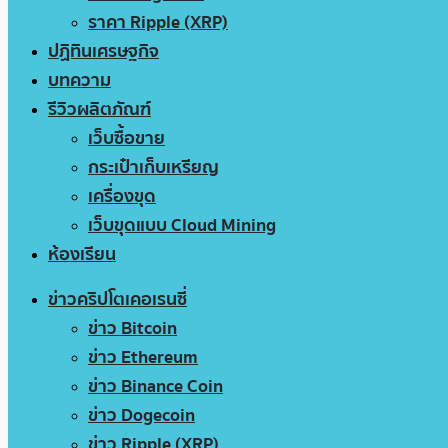
ราคา Ripple (XRP)
ปฏิทินเศรษฐกิจ
บทความ
รีวิวผลิตภัณฑ์
เว็บซื้อขาย
กระเป๋าเก็บเหรียญ
เครื่องขุด
เว็บขุดแบบ Cloud Mining
ห้องเรียน
ข่าวคริปโตเคอเรนซี่
ข่าว Bitcoin
ข่าว Ethereum
ข่าว Binance Coin
ข่าว Dogecoin
ข่าว Ripple (XRP)