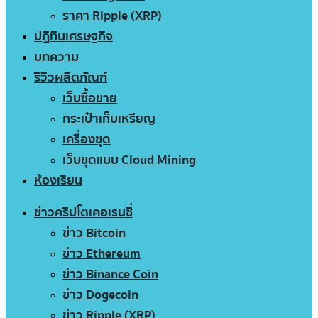
ราคา Ripple (XRP)
ปฏิทินเศรษฐกิจ
บทความ
รีวิวผลิตภัณฑ์
เว็บซื้อขาย
กระเป๋าเก็บเหรียญ
เครื่องขุด
เว็บขุดแบบ Cloud Mining
ห้องเรียน
ข่าวคริปโตเคอเรนซี่
ข่าว Bitcoin
ข่าว Ethereum
ข่าว Binance Coin
ข่าว Dogecoin
ข่าว Ripple (XRP)