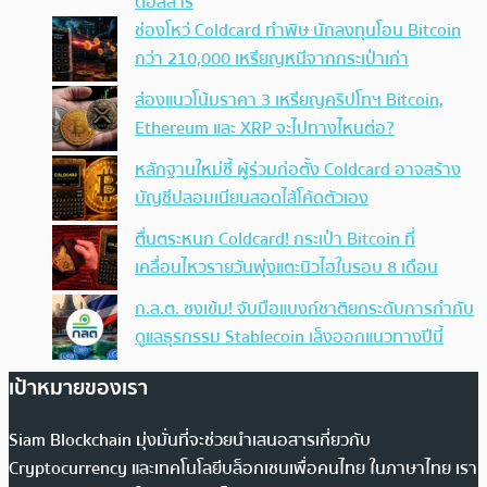
ดอลลาร์
ช่องโหว่ Coldcard ทำพิษ นักลงทุนโอน Bitcoin
กว่า 210,000 เหรียญหนีจากกระเป๋าเก่า
ส่องแนวโน้มราคา 3 เหรียญคริปโทฯ Bitcoin,
Ethereum และ XRP จะไปทางไหนต่อ?
หลักฐานใหม่ชี้ ผู้ร่วมก่อตั้ง Coldcard อาจสร้าง
บัญชีปลอมเนียนสอดไส้โค้ดตัวเอง
ตื่นตระหนก Coldcard! กระเป๋า Bitcoin ที่
เคลื่อนไหวรายวันพุ่งแตะนิวไฮในรอบ 8 เดือน
ก.ล.ต. ชงเข้ม! จับมือแบงก์ชาติยกระดับการกำกับ
ดูแลธุรกรรม Stablecoin เล็งออกแนวทางปีนี้
เป้าหมายของเรา
Siam Blockchain มุ่งมั่นที่จะช่วยนำเสนอสารเกี่ยวกับ
Cryptocurrency และเทคโนโลยีบล็อกเชนเพื่อคนไทย ในภาษาไทย เรา