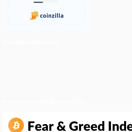
ติดตามเราบน Facebook
สภาวะตลาด (ความกลัว vs ความโลภ)