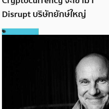
Cryptocurrency จะเข้ามา
Disrupt บริษัทยักษ์ใหญ่
ข่าวคริปโตเคอเรนซี่