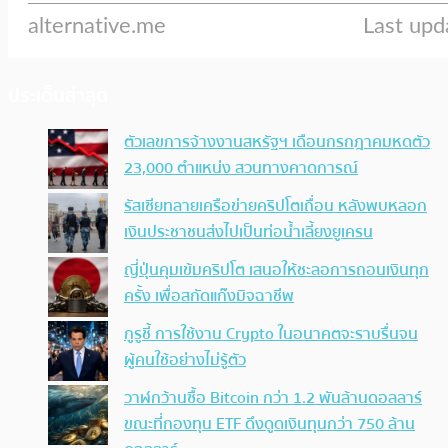
ประเด็นล่าสุด
ตัวเลขการจ้างงานสหรัฐฯ เดือนกรกฎาคมหดตัว
23,000 ตำแหน่ง สวนทางคาดการณ์
รัสเซียทลายเครือข่ายคริปโตเถื่อน หลังพบหลอก
เงินประชาชนส่งไปเป็นท่อน้ำเลี้ยงยูเครน
ญี่ปุ่นคุมเข้มคริปโต เสนอให้ชะลอการถอนเงินทุก
ครั้ง เพื่อสกัดแก๊งมิจฉาชีพ
กูรูชี้ การใช้งาน Crypto ในอนาคตจะราบรื่นจน
ผู้คนใช้อย่างไม่รู้ตัว
วาฬกว้านซื้อ Bitcoin กว่า 1.2 พันล้านดอลลาร์
ขณะที่กองทุน ETF ดึงดูดเงินทุนกว่า 750 ล้าน