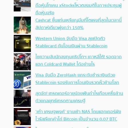
ถือหุ้นโทเคน xStocksโหวตลงมติในการประชุมผู้
ถือหุ้นจริง
Cashcat ขึ้นแท่นเหรียญมีมที่โตแรงที่สุดในเวลานี้
สัปดาห์เดียวพุ่งกว่า 150%
Western Union จับมือ Visa ลุยเปิดตัว
Stablecard ดันโอนเงินผ่าน Stablecoin
ไขความลับนักลงทุนคริปโทฯ เกาหลีใต้! รอดจาก
แฮก Coldcard Wallet ได้อย่างไร
Visa จับมือ ZeroHash ยกระดับชำระเงินด้วย
Stablecoin รองรับการโอนเงินรวดเร็วข้ามโลก
สุดจัด! เทรดเดอร์อายุน้อยฟันกำไรเกือบครึ่งล้าน
ด้วยกลยุทธ์เทรดตามเศรษฐี
‘เต๋า เศรษฐพงศ์’ งานเข้า NAS โดนแฮกเกอร์ฝัง
ไวรัสเรียกค่าไถ่ Bitcoin เป็นจำนวน 0.07 BTC