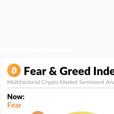
สภาวะตลาด (ความกลัว vs ความโลภ)