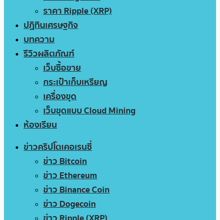
ราคา Ripple (XRP)
ปฏิทินเศรษฐกิจ
บทความ
รีวิวผลิตภัณฑ์
เว็บซื้อขาย
กระเป๋าเก็บเหรียญ
เครื่องขุด
เว็บขุดแบบ Cloud Mining
ห้องเรียน
ข่าวคริปโตเคอเรนซี่
ข่าว Bitcoin
ข่าว Ethereum
ข่าว Binance Coin
ข่าว Dogecoin
ข่าว Ripple (XRP)