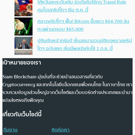
ไต้หวันยกระดับเข้ม จ่อบังคับใช้กฏ Travel Rule
คุมโอนคริปโทฯ เริ่ม ต.ค. นี้
ตลาดคริปโทฯ ฟื้น! Bitcoin ยื้อแถว $64,700 ลุ้น
ทะลุผ่านกรอบ $65,000
ปูตินตัดหน้าทรัมป์ เซ็นลงนามอนุมัติกฎหมายคริป
โทฯ ฉบับแรก เริ่มมีผลบังคับใช้ 1 ก.ย. นี้
เป้าหมายของเรา
Siam Blockchain มุ่งมั่นที่จะช่วยนำเสนอสารเกี่ยวกับ
Cryptocurrency และเทคโนโลยีบล็อกเชนเพื่อคนไทย ในภาษาไทย เรา
รวบรวมข้อมูลส่วนใหญ่จากเว็บไซต์และเว็บบอร์ดต่างประเทศและนำมา
แปลส่งตรงถึงฟีดคุณ
เกี่ยวกับเว็บไซต์นี้
ทีมงาน
ติดต่อเรา