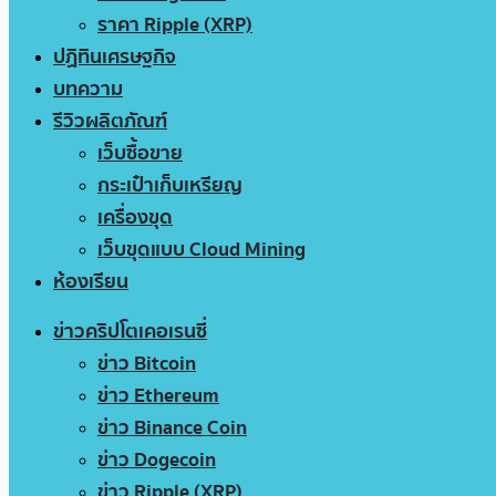
ราคา Ripple (XRP)
ปฏิทินเศรษฐกิจ
บทความ
รีวิวผลิตภัณฑ์
เว็บซื้อขาย
กระเป๋าเก็บเหรียญ
เครื่องขุด
เว็บขุดแบบ Cloud Mining
ห้องเรียน
ข่าวคริปโตเคอเรนซี่
ข่าว Bitcoin
ข่าว Ethereum
ข่าว Binance Coin
ข่าว Dogecoin
ข่าว Ripple (XRP)