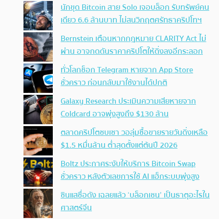
นักขุด Bitcoin สาย Solo เจอบล็อก รับทรัพย์คน
เดียว 6.6 ล้านบาท ไม่สนวิกฤตศรัทธาคริปโทฯ
Bernstein เตือนหากกฎหมาย CLARITY Act ไม่
ผ่าน อาจกดดันราคาคริปโตให้ดิ่งลงอีกระลอก
ทั่วโลกช็อก Telegram หายจาก App Store
ชั่วคราว ก่อนกลับมาใช้งานได้ปกติ
Galaxy Research ประเมินความเสียหายจาก
Coldcard อาจพุ่งสูงถึง $130 ล้าน
ตลาดคริปโตซบเซา วอลุ่มซื้อขายรายวันดิ่งเหลือ
$1.5 หมื่นล้าน ต่ำสุดตั้งแต่ต้นปี 2026
Boltz ประกาศระงับให้บริการ Bitcoin Swap
ชั่วคราว หลังตัวเลขการใช้ AI แฮ็กระบบพุ่งสูง
ซินแสชื่อดัง เฉลยแล้ว ‘บล็อกเชน’ เป็นธาตุอะไรใน
ศาสตร์จีน