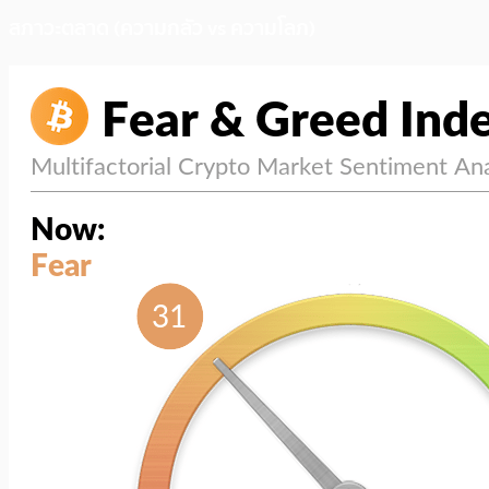
สภาวะตลาด (ความกลัว vs ความโลภ)