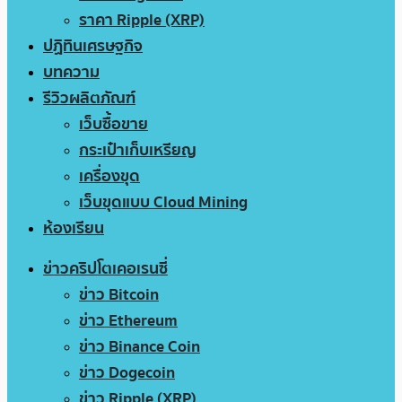
ราคา Ripple (XRP)
ปฏิทินเศรษฐกิจ
บทความ
รีวิวผลิตภัณฑ์
เว็บซื้อขาย
กระเป๋าเก็บเหรียญ
เครื่องขุด
เว็บขุดแบบ Cloud Mining
ห้องเรียน
ข่าวคริปโตเคอเรนซี่
ข่าว Bitcoin
ข่าว Ethereum
ข่าว Binance Coin
ข่าว Dogecoin
ข่าว Ripple (XRP)