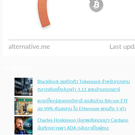
ประเด็นล่าสุด
BlackRock ลุยเปิดตัว Tokenized สำหรับกองทุน
ตลาดเงินยุโรปมูลค่า 3.11 แสนล้านดอลลาร์
แบงก์ใหญ่สุดของอิตาลี ลดสัดส่วน Bitcoin ETF
ลง 99% หันลงทุน ใน Ethereum แทนถึง 3 เท่า
Charles Hoskinson ปลุกพลังคอมมูฯ Cardano
ลั่นต้องการพา ADA กลับมาเป็นผู้ชนะ