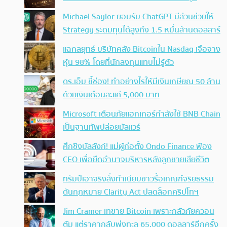
Michael Saylor ยอมรับ ChatGPT มีส่วนช่วยให้
Strategy ระดมทุนได้สูงถึง 1.5 หมื่นล้านดอลลาร์
แฉกลยุทธ์ บริษัทคลัง Bitcoinใน Nasdaq เจือจาง
หุ้น 98% โดยที่นักลงทุนแทบไม่รู้ตัว
ดร.เอ็ม ชี้ช่อง! ทำอย่างไรให้มีเงินเกษียณ 50 ล้าน
ด้วยเงินเดือนละแค่ 5,000 บาท
Microsoft เตือนภัยแฮกเกอร์กำลังใช้ BNB Chain
เป็นฐานทัพปล่อยมัลแวร์
ศึกชิงบัลลังก์! แม่ผู้ก่อตั้ง Ondo Finance ฟ้อง
CEO เพื่อยึดอำนาจบริหารหลังลูกชายเสียชีวิต
ทรัมป์เอาจริง สั่งทำเนียบขาวรื้อเกณฑ์จริยธรรม
ดันกฎหมาย Clarity Act ปลดล็อกคริปโทฯ
Jim Cramer เทขาย Bitcoin เพราะกลัวภัยควอน
ตัม แต่ราคากลับพุ่งทะลุ 65,000 ดอลลาร์อีกครั้ง