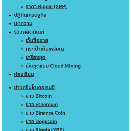
ราคา Ripple (XRP)
ปฏิทินเศรษฐกิจ
บทความ
รีวิวผลิตภัณฑ์
เว็บซื้อขาย
กระเป๋าเก็บเหรียญ
เครื่องขุด
เว็บขุดแบบ Cloud Mining
ห้องเรียน
ข่าวคริปโตเคอเรนซี่
ข่าว Bitcoin
ข่าว Ethereum
ข่าว Binance Coin
ข่าว Dogecoin
ข่าว Ripple (XRP)