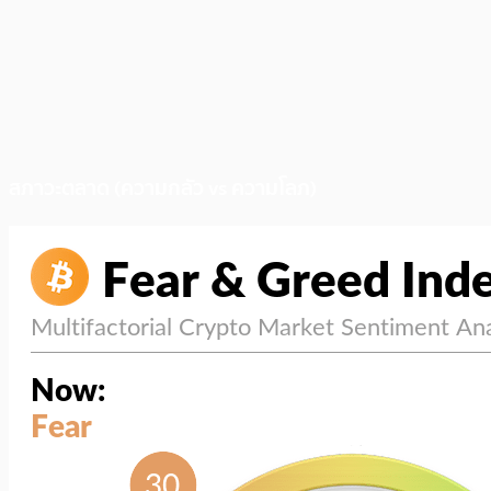
สภาวะตลาด (ความกลัว vs ความโลภ)