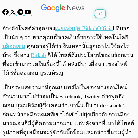
พร้อมเล่น
0:00
/
0:00
อ้างอิงโพสต์ล่าสุดของ
เพจเฟสบุ๊ค BitkubOfficia
l ที่บอก
เป็นนัย ๆ ว่า หากคุณบริจาคเงินด้วยการใช้เทคโนโลยี
บล็อกเชน
คุณอาจรู้ได้ว่าเงินเหล่านั้นถูกเอาไปใช้อะไร
บ้าง ซึ่งทาง
Bitkub
ก็ได้โพสต์ถึงประโยชน์ของบล็อกเชน
ที่จะเข้ามาช่วยในเรื่องนี้ได้ หลังมีข่าวอื้อฉาวของไลฟ์
โค้ชชื่อดังฌอน บูรณหิรัญ
เป็นกระแสดราม่าที่ถูกเผยแพร่ไปในช่องทางออนไลน์
จำนวนมากไม่ว่าจะเป็น Facebook, Twiiter ต่างพูดถึง
ฌอน บูรณหิรัญผู้ซึ่งเคลมว่าเขานั้นเป็น “Life Coach”
ก่อนหน้าจะมีกระแสที่เขาได้เข้าไปยุ่งเกี่ยวกับการเมือง
นายฌอนก็มีผู้ติดตามมากมาย แต่หลังจากที่เขาได้โพสต์
รูปภาพที่ดูเหมือนจะรู้จักกับบิ๊กป้อมและกล่าวชื่นชมผู้นำ