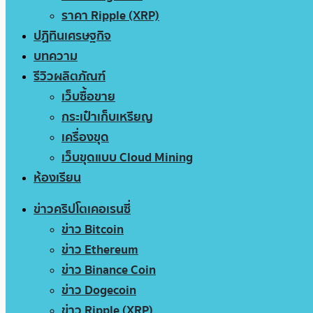
ราคา Ripple (XRP)
ปฏิทินเศรษฐกิจ
บทความ
รีวิวผลิตภัณฑ์
เว็บซื้อขาย
กระเป๋าเก็บเหรียญ
เครื่องขุด
เว็บขุดแบบ Cloud Mining
ห้องเรียน
ข่าวคริปโตเคอเรนซี่
ข่าว Bitcoin
ข่าว Ethereum
ข่าว Binance Coin
ข่าว Dogecoin
ข่าว Ripple (XRP)