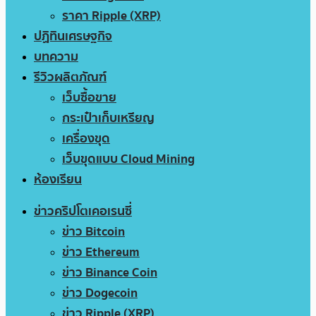
ราคา Ripple (XRP)
ปฏิทินเศรษฐกิจ
บทความ
รีวิวผลิตภัณฑ์
เว็บซื้อขาย
กระเป๋าเก็บเหรียญ
เครื่องขุด
เว็บขุดแบบ Cloud Mining
ห้องเรียน
ข่าวคริปโตเคอเรนซี่
ข่าว Bitcoin
ข่าว Ethereum
ข่าว Binance Coin
ข่าว Dogecoin
ข่าว Ripple (XRP)