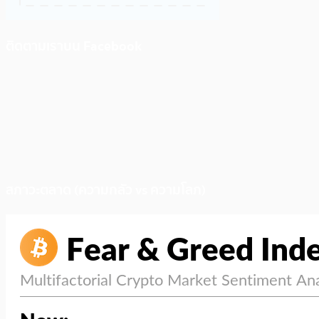
ติดตามเราบน Facebook
สภาวะตลาด (ความกลัว vs ความโลภ)