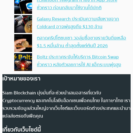
ทั่วโลกช็อก Telegram หายจาก App Store
ชั่วคราว ก่อนกลับมาใช้งานได้ปกติ
Galaxy Research ประเมินความเสียหายจาก
Coldcard อาจพุ่งสูงถึง $130 ล้าน
ตลาดคริปโตซบเซา วอลุ่มซื้อขายรายวันดิ่งเหลือ
$1.5 หมื่นล้าน ต่ำสุดตั้งแต่ต้นปี 2026
Boltz ประกาศระงับให้บริการ Bitcoin Swap
ชั่วคราว หลังตัวเลขการใช้ AI แฮ็กระบบพุ่งสูง
เป้าหมายของเรา
Siam Blockchain มุ่งมั่นที่จะช่วยนำเสนอสารเกี่ยวกับ
Cryptocurrency และเทคโนโลยีบล็อกเชนเพื่อคนไทย ในภาษาไทย เรา
รวบรวมข้อมูลส่วนใหญ่จากเว็บไซต์และเว็บบอร์ดต่างประเทศและนำมา
แปลส่งตรงถึงฟีดคุณ
เกี่ยวกับเว็บไซต์นี้