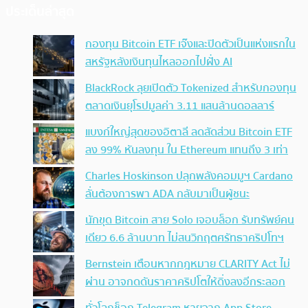
ประเด็นล่าสุด
กองทุน Bitcoin ETF เจ๊งและปิดตัวเป็นแห่งแรกใน
สหรัฐหลังเงินทุนไหลออกไปฝั่ง AI
BlackRock ลุยเปิดตัว Tokenized สำหรับกองทุน
ตลาดเงินยุโรปมูลค่า 3.11 แสนล้านดอลลาร์
แบงก์ใหญ่สุดของอิตาลี ลดสัดส่วน Bitcoin ETF
ลง 99% หันลงทุน ใน Ethereum แทนถึง 3 เท่า
Charles Hoskinson ปลุกพลังคอมมูฯ Cardano
ลั่นต้องการพา ADA กลับมาเป็นผู้ชนะ
นักขุด Bitcoin สาย Solo เจอบล็อก รับทรัพย์คน
เดียว 6.6 ล้านบาท ไม่สนวิกฤตศรัทธาคริปโทฯ
Bernstein เตือนหากกฎหมาย CLARITY Act ไม่
ผ่าน อาจกดดันราคาคริปโตให้ดิ่งลงอีกระลอก