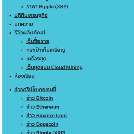
ราคา Ripple (XRP)
ปฏิทินเศรษฐกิจ
บทความ
รีวิวผลิตภัณฑ์
เว็บซื้อขาย
กระเป๋าเก็บเหรียญ
เครื่องขุด
เว็บขุดแบบ Cloud Mining
ห้องเรียน
ข่าวคริปโตเคอเรนซี่
ข่าว Bitcoin
ข่าว Ethereum
ข่าว Binance Coin
ข่าว Dogecoin
ข่าว Ripple (XRP)