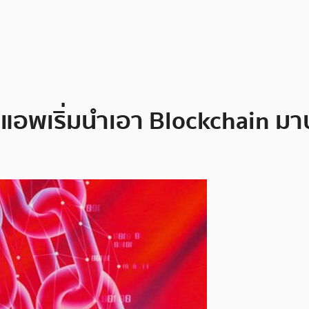
อพเริ่มนำเอา Blockchain มาป