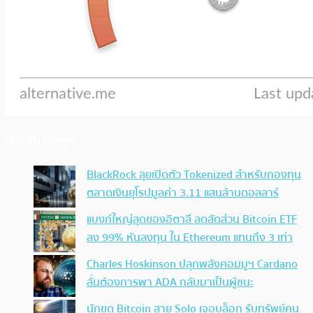
ประเด็นล่าสุด
BlackRock ลุยเปิดตัว Tokenized สำหรับกองทุน
ตลาดเงินยุโรปมูลค่า 3.11 แสนล้านดอลลาร์
แบงก์ใหญ่สุดของอิตาลี ลดสัดส่วน Bitcoin ETF
ลง 99% หันลงทุน ใน Ethereum แทนถึง 3 เท่า
Charles Hoskinson ปลุกพลังคอมมูฯ Cardano
ลั่นต้องการพา ADA กลับมาเป็นผู้ชนะ
นักขุด Bitcoin สาย Solo เจอบล็อก รับทรัพย์คน