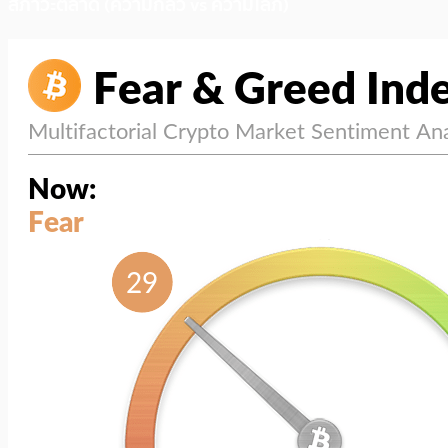
สภาวะตลาด (ความกลัว vs ความโลภ)