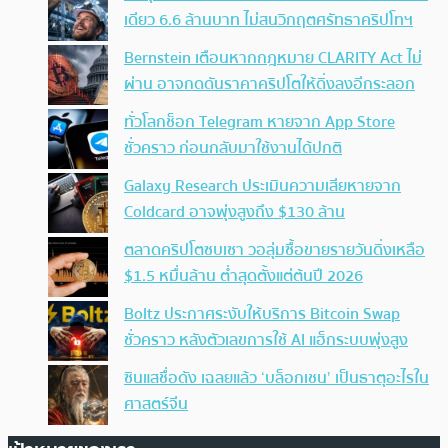
เดียว 6.6 ล้านบาท ไม่สนวิกฤตศรัทธาคริปโทฯ
Bernstein เตือนหากกฎหมาย CLARITY Act ไม่
ผ่าน อาจกดดันราคาคริปโตให้ดิ่งลงอีกระลอก
ทั่วโลกช็อก Telegram หายจาก App Store
ชั่วคราว ก่อนกลับมาใช้งานได้ปกติ
Galaxy Research ประเมินความเสียหายจาก
Coldcard อาจพุ่งสูงถึง $130 ล้าน
ตลาดคริปโตซบเซา วอลุ่มซื้อขายรายวันดิ่งเหลือ
$1.5 หมื่นล้าน ต่ำสุดตั้งแต่ต้นปี 2026
Boltz ประกาศระงับให้บริการ Bitcoin Swap
ชั่วคราว หลังตัวเลขการใช้ AI แฮ็กระบบพุ่งสูง
ซินแสชื่อดัง เฉลยแล้ว ‘บล็อกเชน’ เป็นธาตุอะไรใน
ศาสตร์จีน