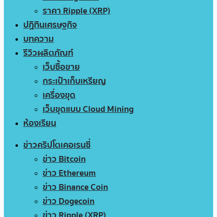
ราคา Ripple (XRP)
ปฏิทินเศรษฐกิจ
บทความ
รีวิวผลิตภัณฑ์
เว็บซื้อขาย
กระเป๋าเก็บเหรียญ
เครื่องขุด
เว็บขุดแบบ Cloud Mining
ห้องเรียน
ข่าวคริปโตเคอเรนซี่
ข่าว Bitcoin
ข่าว Ethereum
ข่าว Binance Coin
ข่าว Dogecoin
ข่าว Ripple (XRP)