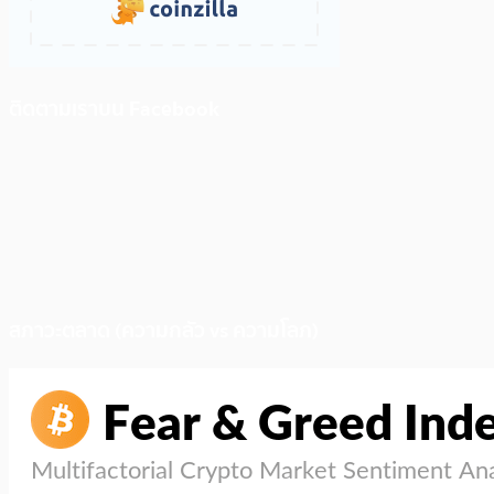
ติดตามเราบน Facebook
สภาวะตลาด (ความกลัว vs ความโลภ)