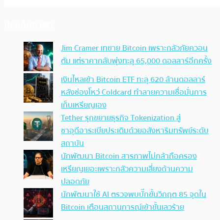
ประเด็นล่าสุด
Jim Cramer เทขาย Bitcoin เพราะกลัวภัยควอน
ตัม แต่ราคากลับพุ่งทะลุ 65,000 ดอลลาร์อีกครั้ง
เงินไหลเข้า Bitcoin ETF ทะลุ 620 ล้านดอลลาร์
หลังช่องโหว่ Coldcard ทำลายความเชื่อมั่นการ
เก็บเหรียญเอง
Tether รุกขยายธุรกิจ Tokenization สู่
ซาอุดีอาระเบียประเดิมด้วยอสังหาริมทรัพย์ระดับ
สถาบัน
นักพัฒนา Bitcoin สารภาพไม่กล้าถือครอง
เหรียญเยอะเพราะกลัวความเสี่ยงด้านความ
ปลอดภัย
นักพัฒนาใช้ AI ตรวจพบบั๊กขั้นวิกฤต 85 จุดใน
Bitcoin เตือนสถานการณ์เข้าขั้นเลวร้าย