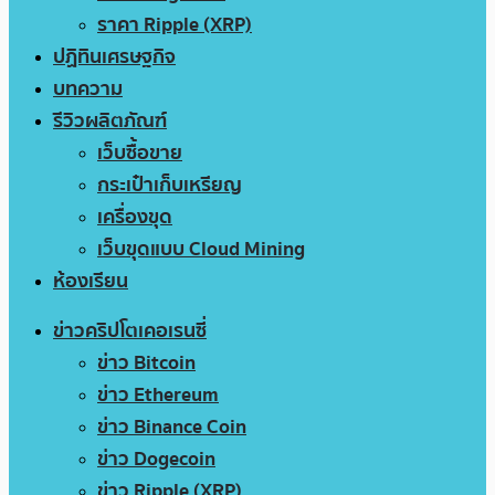
ราคา Ripple (XRP)
ปฏิทินเศรษฐกิจ
บทความ
รีวิวผลิตภัณฑ์
เว็บซื้อขาย
กระเป๋าเก็บเหรียญ
เครื่องขุด
เว็บขุดแบบ Cloud Mining
ห้องเรียน
ข่าวคริปโตเคอเรนซี่
ข่าว Bitcoin
ข่าว Ethereum
ข่าว Binance Coin
ข่าว Dogecoin
ข่าว Ripple (XRP)