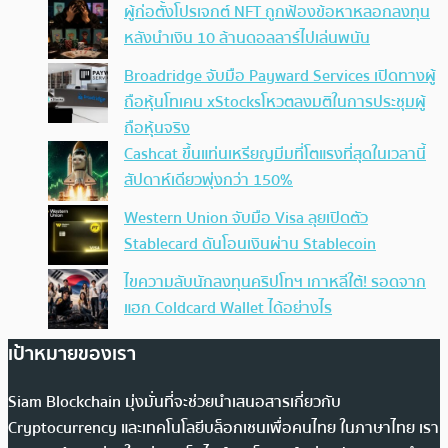
ผู้ก่อตั้งโปรเจกต์ NFT ถูกฟ้องข้อหาหลอกลงทุน
หลังนำเงิน 10 ล้านดอลลาร์ไปเล่นพนัน
Broadridge จับมือ Payward Services เปิดทางผู้
ถือหุ้นโทเคน xStocksโหวตลงมติในการประชุมผู้
ถือหุ้นจริง
Cashcat ขึ้นแท่นเหรียญมีมที่โตแรงที่สุดในเวลานี้
สัปดาห์เดียวพุ่งกว่า 150%
Western Union จับมือ Visa ลุยเปิดตัว
Stablecard ดันโอนเงินผ่าน Stablecoin
ไขความลับนักลงทุนคริปโทฯ เกาหลีใต้! รอดจาก
แฮก Coldcard Wallet ได้อย่างไร
เป้าหมายของเรา
Siam Blockchain มุ่งมั่นที่จะช่วยนำเสนอสารเกี่ยวกับ
Cryptocurrency และเทคโนโลยีบล็อกเชนเพื่อคนไทย ในภาษาไทย เรา