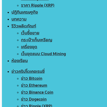
ราคา Ripple (XRP)
ปฏิทินเศรษฐกิจ
บทความ
รีวิวผลิตภัณฑ์
เว็บซื้อขาย
กระเป๋าเก็บเหรียญ
เครื่องขุด
เว็บขุดแบบ Cloud Mining
ห้องเรียน
ข่าวคริปโตเคอเรนซี่
ข่าว Bitcoin
ข่าว Ethereum
ข่าว Binance Coin
ข่าว Dogecoin
ข่าว Ripple (XRP)