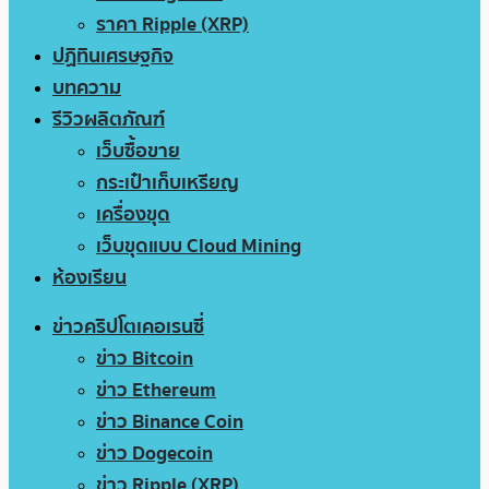
ราคา Ripple (XRP)
ปฏิทินเศรษฐกิจ
บทความ
รีวิวผลิตภัณฑ์
เว็บซื้อขาย
กระเป๋าเก็บเหรียญ
เครื่องขุด
เว็บขุดแบบ Cloud Mining
ห้องเรียน
ข่าวคริปโตเคอเรนซี่
ข่าว Bitcoin
ข่าว Ethereum
ข่าว Binance Coin
ข่าว Dogecoin
ข่าว Ripple (XRP)