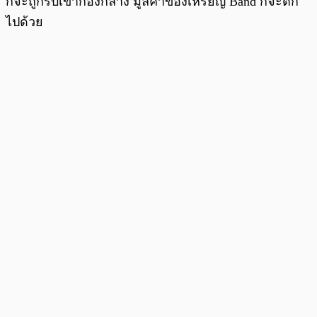
ก็จะถูกริบเข้ากองกลาง มูลค่าของเหรียญ Band ก็จะตก
ไปด้วย