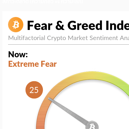
สภาวะตลาด (ความกลัว vs ความโลภ)