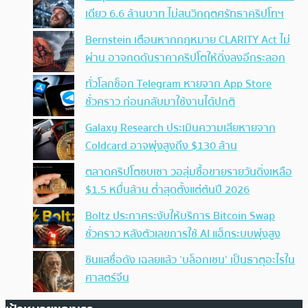
เดียว 6.6 ล้านบาท ไม่สนวิกฤตศรัทธาคริปโทฯ
Bernstein เตือนหากกฎหมาย CLARITY Act ไม่
ผ่าน อาจกดดันราคาคริปโตให้ดิ่งลงอีกระลอก
ทั่วโลกช็อก Telegram หายจาก App Store
ชั่วคราว ก่อนกลับมาใช้งานได้ปกติ
Galaxy Research ประเมินความเสียหายจาก
Coldcard อาจพุ่งสูงถึง $130 ล้าน
ตลาดคริปโตซบเซา วอลุ่มซื้อขายรายวันดิ่งเหลือ
$1.5 หมื่นล้าน ต่ำสุดตั้งแต่ต้นปี 2026
Boltz ประกาศระงับให้บริการ Bitcoin Swap
ชั่วคราว หลังตัวเลขการใช้ AI แฮ็กระบบพุ่งสูง
ซินแสชื่อดัง เฉลยแล้ว ‘บล็อกเชน’ เป็นธาตุอะไรใน
ศาสตร์จีน