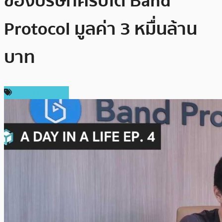
ของบริษัทคริปโต Band
Protocol มูลค่า 3 หมื่นล้าน
บาท
A Day In A Life