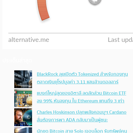
ประเด็นล่าสุด
BlackRock ลุยเปิดตัว Tokenized สำหรับกองทุน
ตลาดเงินยุโรปมูลค่า 3.11 แสนล้านดอลลาร์
แบงก์ใหญ่สุดของอิตาลี ลดสัดส่วน Bitcoin ETF
ลง 99% หันลงทุน ใน Ethereum แทนถึง 3 เท่า
Charles Hoskinson ปลุกพลังคอมมูฯ Cardano
ลั่นต้องการพา ADA กลับมาเป็นผู้ชนะ
นักขุด Bitcoin สาย Solo เจอบล็อก รับทรัพย์คน