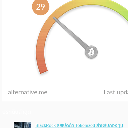
ประเด็นล่าสุด
BlackRock ลุยเปิดตัว Tokenized สำหรับกองทุน