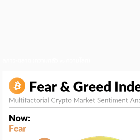
สภาวะตลาด (ความกลัว vs ความโลภ)