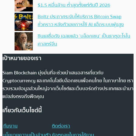
$1.5 หมื่นล้าน ต่ำสุดตั้งแต่ต้นปี 2026
Boltz ประกาศระงับให้บริการ Bitcoin Swap
ชั่วคราว หลังตัวเลขการใช้ AI แฮ็กระบบพุ่งสูง
ซินแสชื่อดัง เฉลยแล้ว ‘บล็อกเชน’ เป็นธาตุอะไรใน
ศาสตร์จีน
เป้าหมายของเรา
Siam Blockchain มุ่งมั่นที่จะช่วยนำเสนอสารเกี่ยวกับ
Cryptocurrency และเทคโนโลยีบล็อกเชนเพื่อคนไทย ในภาษาไทย เรา
รวบรวมข้อมูลส่วนใหญ่จากเว็บไซต์และเว็บบอร์ดต่างประเทศและนำมา
แปลส่งตรงถึงฟีดคุณ
เกี่ยวกับเว็บไซต์นี้
ทีมงาน
ติดต่อเรา
นโยบายความเป็นส่วนตัว
ข้อตกลงในการใช้งาน