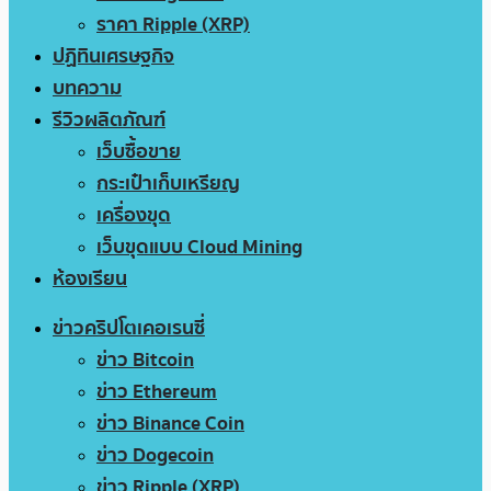
ราคา Ripple (XRP)
ปฏิทินเศรษฐกิจ
บทความ
รีวิวผลิตภัณฑ์
เว็บซื้อขาย
กระเป๋าเก็บเหรียญ
เครื่องขุด
เว็บขุดแบบ Cloud Mining
ห้องเรียน
ข่าวคริปโตเคอเรนซี่
ข่าว Bitcoin
ข่าว Ethereum
ข่าว Binance Coin
ข่าว Dogecoin
ข่าว Ripple (XRP)