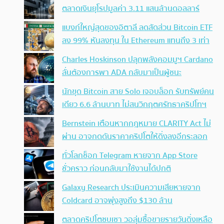
ตลาดเงินยุโรปมูลค่า 3.11 แสนล้านดอลลาร์
แบงก์ใหญ่สุดของอิตาลี ลดสัดส่วน Bitcoin ETF
ลง 99% หันลงทุน ใน Ethereum แทนถึง 3 เท่า
Charles Hoskinson ปลุกพลังคอมมูฯ Cardano
ลั่นต้องการพา ADA กลับมาเป็นผู้ชนะ
นักขุด Bitcoin สาย Solo เจอบล็อก รับทรัพย์คน
เดียว 6.6 ล้านบาท ไม่สนวิกฤตศรัทธาคริปโทฯ
Bernstein เตือนหากกฎหมาย CLARITY Act ไม่
ผ่าน อาจกดดันราคาคริปโตให้ดิ่งลงอีกระลอก
ทั่วโลกช็อก Telegram หายจาก App Store
ชั่วคราว ก่อนกลับมาใช้งานได้ปกติ
Galaxy Research ประเมินความเสียหายจาก
Coldcard อาจพุ่งสูงถึง $130 ล้าน
ตลาดคริปโตซบเซา วอลุ่มซื้อขายรายวันดิ่งเหลือ