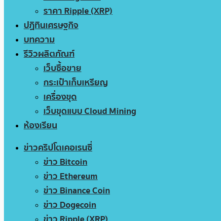
ราคา Ripple (XRP)
ปฏิทินเศรษฐกิจ
บทความ
รีวิวผลิตภัณฑ์
เว็บซื้อขาย
กระเป๋าเก็บเหรียญ
เครื่องขุด
เว็บขุดแบบ Cloud Mining
ห้องเรียน
ข่าวคริปโตเคอเรนซี่
ข่าว Bitcoin
ข่าว Ethereum
ข่าว Binance Coin
ข่าว Dogecoin
ข่าว Ripple (XRP)