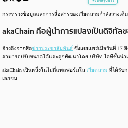
ฟังสรุปข่าว
พร้อมเล่น
กระทรวงข้อมูลและการสื่อสารของเวียดนามกำลังวางเดิมพ
akaChain คือผู้นำการแปลงเป็นดิจิทัล
อ้างอิงจากสื่อ
ข่าวประชาสัมพันธ์
ซึ่งเผยแพร่เมื่อวันที่ 
สามารถปรับขนาดได้และถูกพัฒนาโดย บริษัท ไอทีชั้นนำแห
akaChain เป็นหนึ่งในไม่กี่แพลฟอร์มใน
เวียดนาม
ที่ได้รั
เอกชน