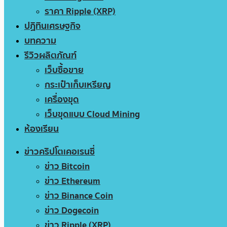
ราคา Ripple (XRP)
ปฏิทินเศรษฐกิจ
บทความ
รีวิวผลิตภัณฑ์
เว็บซื้อขาย
กระเป๋าเก็บเหรียญ
เครื่องขุด
เว็บขุดแบบ Cloud Mining
ห้องเรียน
ข่าวคริปโตเคอเรนซี่
ข่าว Bitcoin
ข่าว Ethereum
ข่าว Binance Coin
ข่าว Dogecoin
ข่าว Ripple (XRP)