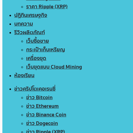
ราคา Ripple (XRP)
ปฏิทินเศรษฐกิจ
บทความ
รีวิวผลิตภัณฑ์
เว็บซื้อขาย
กระเป๋าเก็บเหรียญ
เครื่องขุด
เว็บขุดแบบ Cloud Mining
ห้องเรียน
ข่าวคริปโตเคอเรนซี่
ข่าว Bitcoin
ข่าว Ethereum
ข่าว Binance Coin
ข่าว Dogecoin
ข่าว Ripple (XRP)