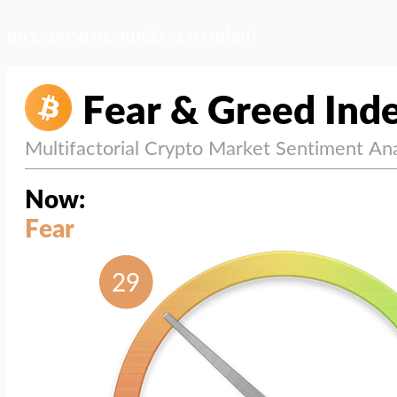
สภาวะตลาด (ความกลัว vs ความโลภ)