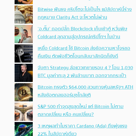
Bitwise ฟันธง คริปโตจะไม่เป็นไร แม้สัปดาห์นี้ร่าง
กฎหมาย Clarity Act จะโหวตไม่ผ่าน
‘อ.ตั๊ม’ ถอดปลั้ก Blockclock เก็บเข้าตู้ หวั่นพิษ
Coldcard ลุกลามสู่อุปกรณ์คริปโทฯ ในบ้าน
เหยื่อ Coldcard ใช้ Bitcoin ส่งข้อความหาโจรขอ
คืนเงิน ตัดพ้อชีวิตโอนกลับมาสักนิดก็ยังดี
จับตา Strategy ส่อแววเทขายรอบ 4 ? โอน 1,030
BTC มูลค่าทะลุ 2 พันล้านบาท ออกจากกระเป๋า
Bitcoin ทรงตัว $64,000 สวนทางหุ้นสหรัฐฯ ATH
หลังข้อตกลงฮอร์มุซใกล้ยุติ
S&P 500 ทำจุดสูงสุดใหม่ แต่ Bitcoin ไม่ตาม
ตลาดเปลี่ยน หรือ คนเปลี่ยน?
3 เหตุผลทำไมราคา Cardano (Ada) ถึงพุ่งแรง
22% ในสัปดาห์เดียว