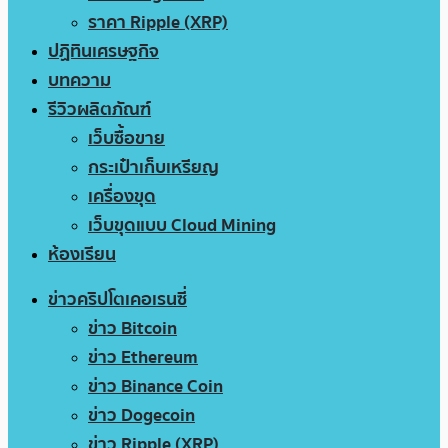
ราคา Ripple (XRP)
ปฏิทินเศรษฐกิจ
บทความ
รีวิวผลิตภัณฑ์
เว็บซื้อขาย
กระเป๋าเก็บเหรียญ
เครื่องขุด
เว็บขุดแบบ Cloud Mining
ห้องเรียน
ข่าวคริปโตเคอเรนซี่
ข่าว Bitcoin
ข่าว Ethereum
ข่าว Binance Coin
ข่าว Dogecoin
ข่าว Ripple (XRP)