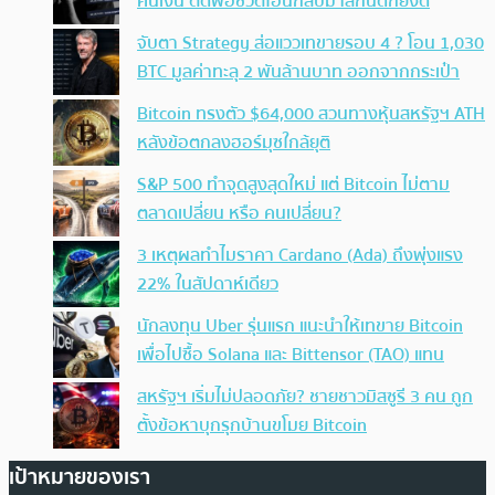
คืนเงิน ตัดพ้อชีวิตโอนกลับมาสักนิดก็ยังดี
จับตา Strategy ส่อแววเทขายรอบ 4 ? โอน 1,030
BTC มูลค่าทะลุ 2 พันล้านบาท ออกจากกระเป๋า
Bitcoin ทรงตัว $64,000 สวนทางหุ้นสหรัฐฯ ATH
หลังข้อตกลงฮอร์มุซใกล้ยุติ
S&P 500 ทำจุดสูงสุดใหม่ แต่ Bitcoin ไม่ตาม
ตลาดเปลี่ยน หรือ คนเปลี่ยน?
3 เหตุผลทำไมราคา Cardano (Ada) ถึงพุ่งแรง
22% ในสัปดาห์เดียว
นักลงทุน Uber รุ่นแรก แนะนำให้เทขาย Bitcoin
เพื่อไปซื้อ Solana และ Bittensor (TAO) แทน
สหรัฐฯ เริ่มไม่ปลอดภัย? ชายชาวมิสซูรี 3 คน ถูก
ตั้งข้อหาบุกรุกบ้านขโมย Bitcoin
เป้าหมายของเรา