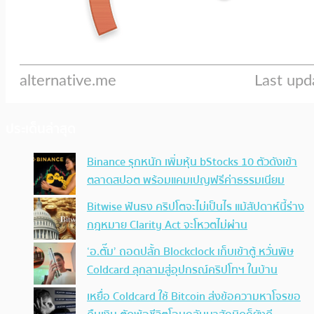
ประเด็นล่าสุด
Binance รุกหนัก เพิ่มหุ้น bStocks 10 ตัวดังเข้า
ตลาดสปอต พร้อมแคมเปญฟรีค่าธรรมเนียม
Bitwise ฟันธง คริปโตจะไม่เป็นไร แม้สัปดาห์นี้ร่าง
กฎหมาย Clarity Act จะโหวตไม่ผ่าน
‘อ.ตั๊ม’ ถอดปลั้ก Blockclock เก็บเข้าตู้ หวั่นพิษ
Coldcard ลุกลามสู่อุปกรณ์คริปโทฯ ในบ้าน
เหยื่อ Coldcard ใช้ Bitcoin ส่งข้อความหาโจรขอ