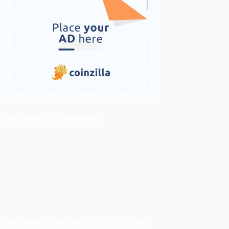
ติดตามเราบน Facebook
สภาวะตลาด (ความกลัว vs ความโลภ)