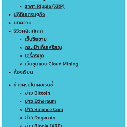
ราคา Ripple (XRP)
ปฏิทินเศรษฐกิจ
บทความ
รีวิวผลิตภัณฑ์
เว็บซื้อขาย
กระเป๋าเก็บเหรียญ
เครื่องขุด
เว็บขุดแบบ Cloud Mining
ห้องเรียน
ข่าวคริปโตเคอเรนซี่
ข่าว Bitcoin
ข่าว Ethereum
ข่าว Binance Coin
ข่าว Dogecoin
ข่าว Ripple (XRP)