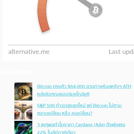
ประเด็นล่าสุด
Bitcoin ทรงตัว $64,000 สวนทางหุ้นสหรัฐฯ ATH
หลังข้อตกลงฮอร์มุซใกล้ยุติ
S&P 500 ทำจุดสูงสุดใหม่ แต่ Bitcoin ไม่ตาม
ตลาดเปลี่ยน หรือ คนเปลี่ยน?
3 เหตุผลทำไมราคา Cardano (Ada) ถึงพุ่งแรง
22% ในสัปดาห์เดียว