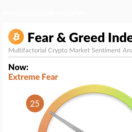
สภาวะตลาด (ความกลัว vs ความโลภ)