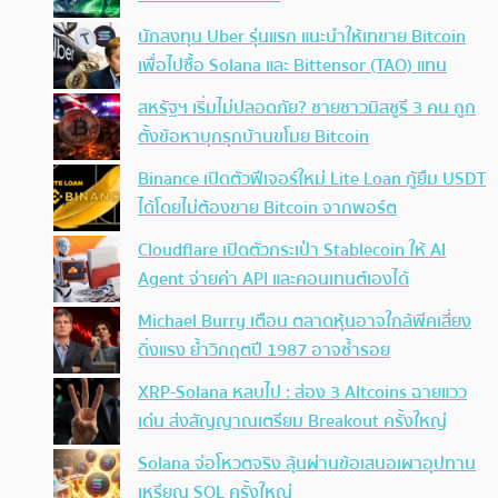
นักลงทุน Uber รุ่นแรก แนะนำให้เทขาย Bitcoin
เพื่อไปซื้อ Solana และ Bittensor (TAO) แทน
สหรัฐฯ เริ่มไม่ปลอดภัย? ชายชาวมิสซูรี 3 คน ถูก
ตั้งข้อหาบุกรุกบ้านขโมย Bitcoin
Binance เปิดตัวฟีเจอร์ใหม่ Lite Loan กู้ยืม USDT
ได้โดยไม่ต้องขาย Bitcoin จากพอร์ต
Cloudflare เปิดตัวกระเป๋า Stablecoin ให้ AI
Agent จ่ายค่า API และคอนเทนต์เองได้
Michael Burry เตือน ตลาดหุ้นอาจใกล้พีคเสี่ยง
ดิ่งแรง ย้ำวิกฤตปี 1987 อาจซ้ำรอย
XRP-Solana หลบไป : ส่อง 3 Altcoins ฉายแวว
เด่น ส่งสัญญาณเตรียม Breakout ครั้งใหญ่
Solana จ่อโหวตจริง ลุ้นผ่านข้อเสนอเผาอุปทาน
เหรียญ SOL ครั้งใหญ่