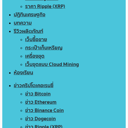
ราคา Ripple (XRP)
ปฏิทินเศรษฐกิจ
บทความ
รีวิวผลิตภัณฑ์
เว็บซื้อขาย
กระเป๋าเก็บเหรียญ
เครื่องขุด
เว็บขุดแบบ Cloud Mining
ห้องเรียน
ข่าวคริปโตเคอเรนซี่
ข่าว Bitcoin
ข่าว Ethereum
ข่าว Binance Coin
ข่าว Dogecoin
ข่าว Ripple (XRP)