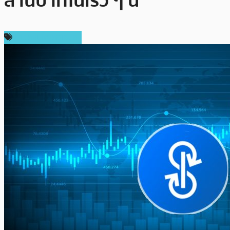
ล้านบาทในเร็ว ๆ นี้
ข่าวคริปโตเคอเรนซี่