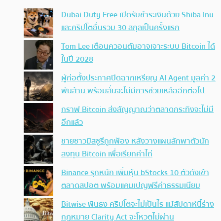
Dubai Duty Free เปิดรับชำระเงินด้วย Shiba Inu
และคริปโตอื่นรวม 30 สกุลเป็นครั้งแรก
Tom Lee เตือนควอนตัมอาจเจาะระบบ Bitcoin ได้
ในปี 2028
ผู้ก่อตั้งประกาศปิดฉากเหรียญ AI Agent มูลค่า 2
พันล้าน พร้อมลั่นจะไม่มีการช่วยเหลืออีกต่อไป
กราฟ Bitcoin ส่งสัญญาณว่าตลาดกระทิงจะไม่มี
อีกแล้ว
ชายชาวมิสซูรีถูกฟ้อง หลังวางแผนลักพาตัวนัก
ลงทุน Bitcoin เพื่อเรียกค่าไถ่
Binance รุกหนัก เพิ่มหุ้น bStocks 10 ตัวดังเข้า
ตลาดสปอต พร้อมแคมเปญฟรีค่าธรรมเนียม
Bitwise ฟันธง คริปโตจะไม่เป็นไร แม้สัปดาห์นี้ร่าง
กฎหมาย Clarity Act จะโหวตไม่ผ่าน