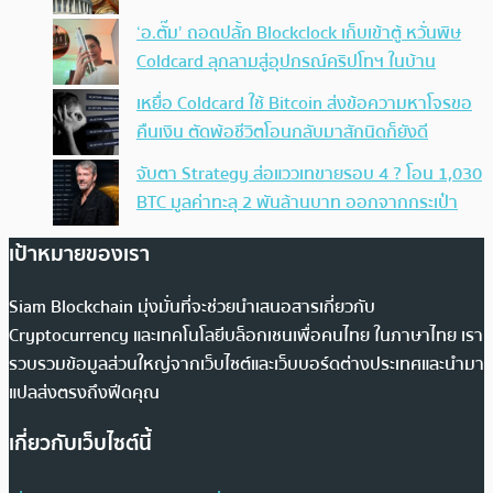
‘อ.ตั๊ม’ ถอดปลั้ก Blockclock เก็บเข้าตู้ หวั่นพิษ
Coldcard ลุกลามสู่อุปกรณ์คริปโทฯ ในบ้าน
เหยื่อ Coldcard ใช้ Bitcoin ส่งข้อความหาโจรขอ
คืนเงิน ตัดพ้อชีวิตโอนกลับมาสักนิดก็ยังดี
จับตา Strategy ส่อแววเทขายรอบ 4 ? โอน 1,030
BTC มูลค่าทะลุ 2 พันล้านบาท ออกจากกระเป๋า
เป้าหมายของเรา
Siam Blockchain มุ่งมั่นที่จะช่วยนำเสนอสารเกี่ยวกับ
Cryptocurrency และเทคโนโลยีบล็อกเชนเพื่อคนไทย ในภาษาไทย เรา
รวบรวมข้อมูลส่วนใหญ่จากเว็บไซต์และเว็บบอร์ดต่างประเทศและนำมา
แปลส่งตรงถึงฟีดคุณ
เกี่ยวกับเว็บไซต์นี้