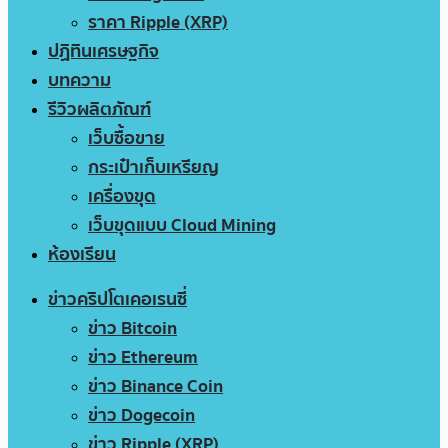
ราคา Ripple (XRP)
ปฏิทินเศรษฐกิจ
บทความ
รีวิวผลิตภัณฑ์
เว็บซื้อขาย
กระเป๋าเก็บเหรียญ
เครื่องขุด
เว็บขุดแบบ Cloud Mining
ห้องเรียน
ข่าวคริปโตเคอเรนซี่
ข่าว Bitcoin
ข่าว Ethereum
ข่าว Binance Coin
ข่าว Dogecoin
ข่าว Ripple (XRP)