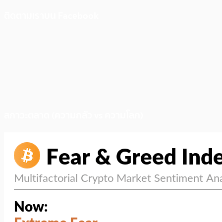
ติดตามเราบน Facebook
สภาวะตลาด (ความกลัว vs ความโลภ)