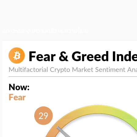
สภาวะตลาด (ความกลัว vs ความโลภ)