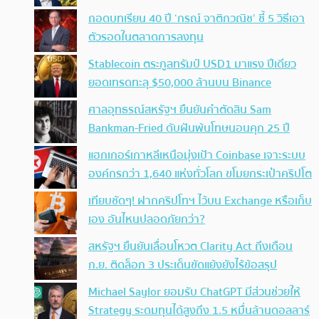
ถอดบทเรียน 40 ปี ‘กรณ์ จาติกวณิช’ ชี้ 5 วิธีเอา
ตัวรอดในตลาดการลงทุน
Stablecoin ตระกูลทรัมป์ USD1 มาแรง ปีเดียว
ยอดเทรดทะลุ $50,000 ล้านบน Binance
ศาลอุทธรณ์สหรัฐฯ ยืนยันคำตัดสิน Sam
Bankman-Fried ดับฝันพ้นโทษนอนคุก 25 ปี
แฮกเกอร์เกาหลีเหนือมุ่งเป้า Coinbase เจาะระบบ
องค์กรกว่า 1,640 แห่งทั่วโลก ขโมยกระเป๋าคริปโต
เทียบชัดๆ! ฝากคริปโทฯ ไว้บน Exchange หรือเก็บ
เอง อันไหนปลอดภัยกว่า?
สหรัฐฯ ยืนยันเลื่อนโหวต Clarity Act ถึงเดือน
ก.ย. ติดล็อก 3 ประเด็นขัดแย้งยังไร้ข้อสรุป
Michael Saylor ยอมรับ ChatGPT มีส่วนช่วยให้
Strategy ระดมทุนได้สูงถึง 1.5 หมื่นล้านดอลลาร์