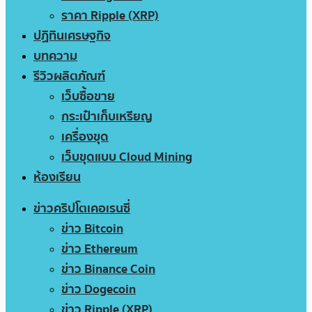
ราคา Ripple (XRP)
ปฏิทินเศรษฐกิจ
บทความ
รีวิวผลิตภัณฑ์
เว็บซื้อขาย
กระเป๋าเก็บเหรียญ
เครื่องขุด
เว็บขุดแบบ Cloud Mining
ห้องเรียน
ข่าวคริปโตเคอเรนซี่
ข่าว Bitcoin
ข่าว Ethereum
ข่าว Binance Coin
ข่าว Dogecoin
ข่าว Ripple (XRP)