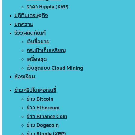
ราคา Ripple (XRP)
ปฏิทินเศรษฐกิจ
บทความ
รีวิวผลิตภัณฑ์
เว็บซื้อขาย
กระเป๋าเก็บเหรียญ
เครื่องขุด
เว็บขุดแบบ Cloud Mining
ห้องเรียน
ข่าวคริปโตเคอเรนซี่
ข่าว Bitcoin
ข่าว Ethereum
ข่าว Binance Coin
ข่าว Dogecoin
ข่าว Ripple (XRP)