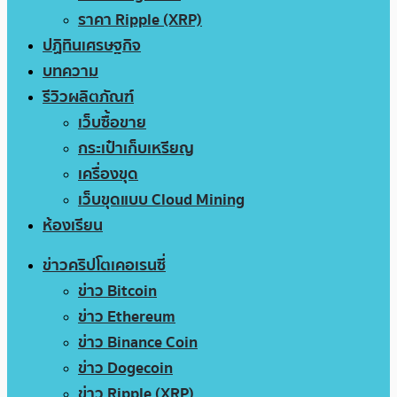
ราคา Ripple (XRP)
ปฏิทินเศรษฐกิจ
บทความ
รีวิวผลิตภัณฑ์
เว็บซื้อขาย
กระเป๋าเก็บเหรียญ
เครื่องขุด
เว็บขุดแบบ Cloud Mining
ห้องเรียน
ข่าวคริปโตเคอเรนซี่
ข่าว Bitcoin
ข่าว Ethereum
ข่าว Binance Coin
ข่าว Dogecoin
ข่าว Ripple (XRP)