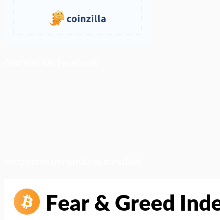
ติดตามเราบน Facebook
สภาวะตลาด (ความกลัว vs ความโลภ)