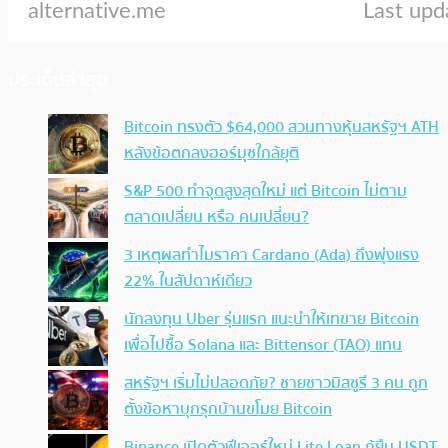
ประเด็นล่าสุด
Bitcoin ทรงตัว $64,000 สวนทางหุ้นสหรัฐฯ ATH
หลังข้อตกลงฮอร์มุซใกล้ยุติ
S&P 500 ทำจุดสูงสุดใหม่ แต่ Bitcoin ไม่ตาม
ตลาดเปลี่ยน หรือ คนเปลี่ยน?
3 เหตุผลทำไมราคา Cardano (Ada) ถึงพุ่งแรง
22% ในสัปดาห์เดียว
นักลงทุน Uber รุ่นแรก แนะนำให้เทขาย Bitcoin
เพื่อไปซื้อ Solana และ Bittensor (TAO) แทน
สหรัฐฯ เริ่มไม่ปลอดภัย? ชายชาวมิสซูรี 3 คน ถูก
ตั้งข้อหาบุกรุกบ้านขโมย Bitcoin
Binance เปิดตัวฟีเจอร์ใหม่ Lite Loan กู้ยืม USDT