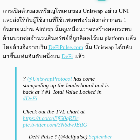
พร้อมเล่น
0:00
/
0:00
การเปิดตัวของเหรียญโทเคนของ Uniswap อย่าง UNI
และส่งให้กับผู้ใช้งานที่ใช้แพลทฟอร์มดังกล่าวก่อน 1
กันยายนผ่าน Airdrop นั้นดูเหมือนว่าจะสร้างผลกระทบ
ด้านบวกต่อจำนวนสินทรัพย์ที่ถูกล็อคไว้บน platform แล้ว
โดยอ้างอิงจากเว็บ
DeFiPulse.com
นั้น Uniswap ได้กลับ
มาขึ้นแท่นอันดับหนึ่งบน
DeFi
แล้ว
?
@UniswapProtocol
has come
stampeding up the leaderboard and is
back at ? #1 Total Value Locked in
#DeFi
.
Check out the TVL chart at
https://t.co/cpEfG0qRDr
pic.twitter.com/3N6dwJEtIG
— DeFi Pulse ? (@defipulse)
September