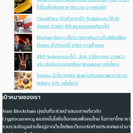
ได้โดยไม่ต้องขาย Bitcoin จากพอร์ต
Cloudflare เปิดตัวกระเป๋า Stablecoin ให้ AI
Agent จ่ายค่า API และคอนเทนต์เองได้
Michael Burry เตือน ตลาดหุ้นอาจใกล้พีคเสี่ยง
ดิ่งแรง ย้ำวิกฤตปี 1987 อาจซ้ำรอย
XRP-Solana หลบไป : ส่อง 3 Altcoins ฉายแวว
เด่น ส่งสัญญาณเตรียม Breakout ครั้งใหญ่
Solana จ่อโหวตจริง ลุ้นผ่านข้อเสนอเผาอุปทาน
เหรียญ SOL ครั้งใหญ่
เป้าหมายของเรา
Siam Blockchain มุ่งมั่นที่จะช่วยนำเสนอสารเกี่ยวกับ
Cryptocurrency และเทคโนโลยีบล็อกเชนเพื่อคนไทย ในภาษาไทย เรา
รวบรวมข้อมูลส่วนใหญ่จากเว็บไซต์และเว็บบอร์ดต่างประเทศและนำมา