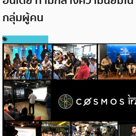
อินเดีย ท่ามกลางความนิยมใน
กลุ่มผู้คน
ข่าวคริปโตเคอเรนซี่