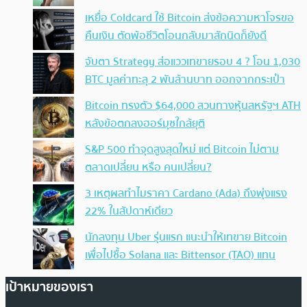
เหยื่อ Coldcard ใช้ Bitcoin ส่งข้อความหาโจรขอ
คืนเงิน ตัดพ้อชีวิตโอนกลับมาสักนิดก็ยังดี
จับตา Strategy ส่อแววเทขายรอบ 4 ? โอน 1,030
BTC มูลค่าทะลุ 2 พันล้านบาท ออกจากกระเป๋า
Bitcoin ทรงตัว $64,000 สวนทางหุ้นสหรัฐฯ ATH
หลังข้อตกลงฮอร์มุซใกล้ยุติ
S&P 500 ทำจุดสูงสุดใหม่ แต่ Bitcoin ไม่ตาม
ตลาดเปลี่ยน หรือ คนเปลี่ยน?
3 เหตุผลทำไมราคา Cardano (Ada) ถึงพุ่งแรง
22% ในสัปดาห์เดียว
นักลงทุน Uber รุ่นแรก แนะนำให้เทขาย Bitcoin
เพื่อไปซื้อ Solana และ Bittensor (TAO) แทน
เป้าหมายของเรา