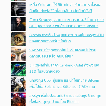
เหยื่อ Coldcard ใช้ Bitcoin ส่งข้อความหาโจรขอ
คืนเงิน ตัดพ้อชีวิตโอนกลับมาสักนิดก็ยังดี
จับตา Strategy ส่อแววเทขายรอบ 4 ? โอน 1,030
BTC มูลค่าทะลุ 2 พันล้านบาท ออกจากกระเป๋า
Bitcoin ทรงตัว $64,000 สวนทางหุ้นสหรัฐฯ ATH
หลังข้อตกลงฮอร์มุซใกล้ยุติ
S&P 500 ทำจุดสูงสุดใหม่ แต่ Bitcoin ไม่ตาม
ตลาดเปลี่ยน หรือ คนเปลี่ยน?
3 เหตุผลทำไมราคา Cardano (Ada) ถึงพุ่งแรง
22% ในสัปดาห์เดียว
นักลงทุน Uber รุ่นแรก แนะนำให้เทขาย Bitcoin
เพื่อไปซื้อ Solana และ Bittensor (TAO) แทน
สหรัฐฯ เริ่มไม่ปลอดภัย? ชายชาวมิสซูรี 3 คน ถูก
ตั้งข้อหาบุกรุกบ้านขโมย Bitcoin