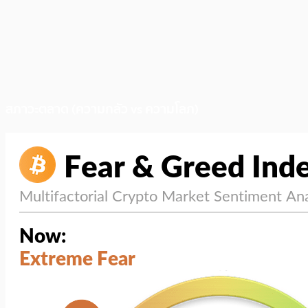
สภาวะตลาด (ความกลัว vs ความโลภ)