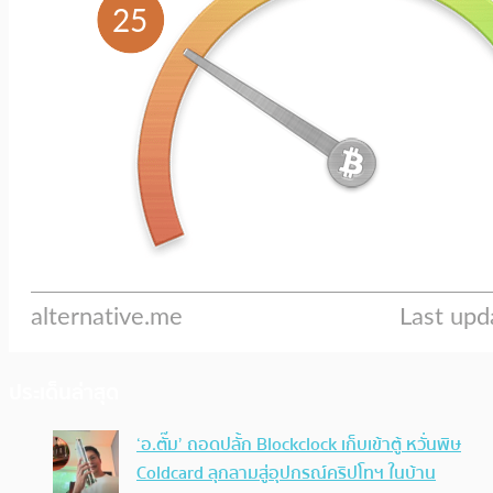
ประเด็นล่าสุด
‘อ.ตั๊ม’ ถอดปลั้ก Blockclock เก็บเข้าตู้ หวั่นพิษ
Coldcard ลุกลามสู่อุปกรณ์คริปโทฯ ในบ้าน