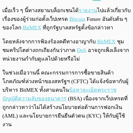
พร้อมเล่น
0:00
/
0:00
เมื่อเร็ว ๆ นี้ทางสยามบล็อกเชนได้
รายงาน
ไปแล้วเกี่ยวกับ
เรื่องของผู้ร่วมก่อตั้งเว็ปเทรด
Bitcoin
Future อันดับต้น ๆ
ของโลก
BitMEX
ที่ถูกรัฐบาลสหรัฐตั้งข้อกล่าวหา
โดยหลังจากการฟ้องร้องคดีทางอาญากับ
BitMEX
ชุม
ชมคริปโตต่างถกเถียงกันว่าภาค
Defi
อาจถูกเพ็งเล็งจาก
หน่วยงานกำกับดูแลไปด้วยหรือไม่
ในช่วงเมื่อวานนี้ คณะกรรมการการซื้อขายสินค้า
โภคภัณฑ์ล่วงหน้าของสหรัฐฯ (CFTC) ได้แจ้งข้อหากับผู้
บริหาร BitMEX ทั้งสามคนใน
ข้อหาละเมิดพระราช
บัญญัติความลับของธนาคาร
(BSA) เนื่องจากเว็ปเทรดที่
ถูกกล่าวหาว่าไม่ได้สร้างนโยบายต่อต้านการฟอกเงิน
(AML) และนโยบายการยืนยืนตัวตน (KYC) ให้กับผู้ใช้
งาน