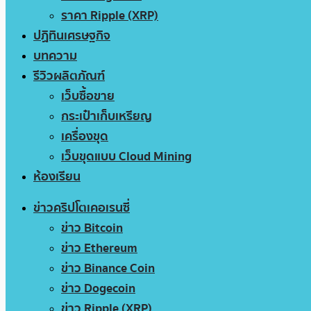
ราคา Ripple (XRP)
ปฏิทินเศรษฐกิจ
บทความ
รีวิวผลิตภัณฑ์
เว็บซื้อขาย
กระเป๋าเก็บเหรียญ
เครื่องขุด
เว็บขุดแบบ Cloud Mining
ห้องเรียน
ข่าวคริปโตเคอเรนซี่
ข่าว Bitcoin
ข่าว Ethereum
ข่าว Binance Coin
ข่าว Dogecoin
ข่าว Ripple (XRP)