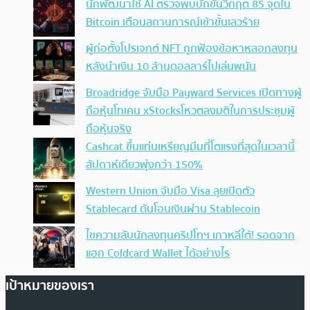
นักพัฒนาใช้ AI ตรวจพบบั๊กขั้นวิกฤต 85 จุดใน
Bitcoin เตือนสถานการณ์เข้าขั้นเลวร้าย
ผู้ก่อตั้งโปรเจกต์ NFT ถูกฟ้องข้อหาหลอกลงทุน
หลังนำเงิน 10 ล้านดอลลาร์ไปเล่นพนัน
Broadridge จับมือ Payward Services เปิดทางผู้
ถือหุ้นโทเคน xStocksโหวตลงมติในการประชุมผู้
ถือหุ้นจริง
Cashcat ขึ้นแท่นเหรียญมีมที่โตแรงที่สุดในเวลานี้
สัปดาห์เดียวพุ่งกว่า 150%
Western Union จับมือ Visa ลุยเปิดตัว
Stablecard ดันโอนเงินผ่าน Stablecoin
ไขความลับนักลงทุนคริปโทฯ เกาหลีใต้! รอดจาก
แฮก Coldcard Wallet ได้อย่างไร
เป้าหมายของเรา