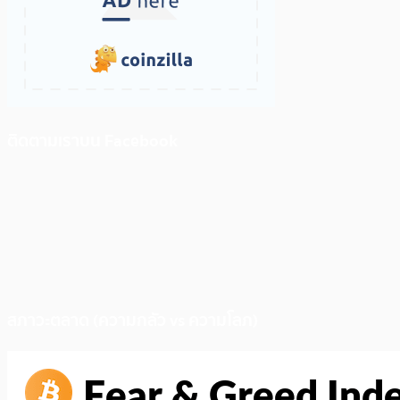
ติดตามเราบน Facebook
สภาวะตลาด (ความกลัว vs ความโลภ)