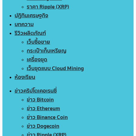
ราคา Ripple (XRP)
ปฏิทินเศรษฐกิจ
บทความ
รีวิวผลิตภัณฑ์
เว็บซื้อขาย
กระเป๋าเก็บเหรียญ
เครื่องขุด
เว็บขุดแบบ Cloud Mining
ห้องเรียน
ข่าวคริปโตเคอเรนซี่
ข่าว Bitcoin
ข่าว Ethereum
ข่าว Binance Coin
ข่าว Dogecoin
ข่าว Ripple (XRP)