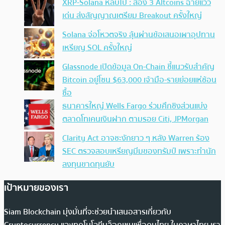
XRP-Solana หลบไป : ส่อง 3 Altcoins ฉายแวว
เด่น ส่งสัญญาณเตรียม Breakout ครั้งใหญ่
Solana จ่อโหวตจริง ลุ้นผ่านข้อเสนอเผาอุปทาน
เหรียญ SOL ครั้งใหญ่
Glassnode เปิดข้อมูล On-Chain ชี้แนวรับสำคัญ
Bitcoin อยู่โซน $63,000 เจ้ามือ-รายย่อยแห่ช้อน
ซื้อ
ธนาคารใหญ่ Wells Fargo ร่วมศึกชิงส่วนแบ่ง
ตลาดโทเคนเงินฝาก ตามรอย Citi, JPMorgan
Clarity Act อาจชะงักยาว ๆ หลัง Warren ร้อง
SEC ตรวจสอบเหรียญมีมของทรัมป์ เพราะทำนัก
ลงทุนขาดทุนยับ
เป้าหมายของเรา
Siam Blockchain มุ่งมั่นที่จะช่วยนำเสนอสารเกี่ยวกับ
Cryptocurrency และเทคโนโลยีบล็อกเชนเพื่อคนไทย ในภาษาไทย เรา