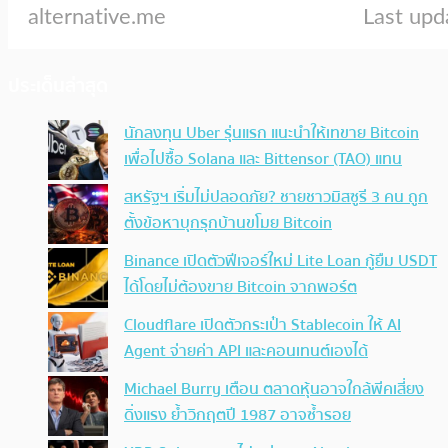
ประเด็นล่าสุด
นักลงทุน Uber รุ่นแรก แนะนำให้เทขาย Bitcoin
เพื่อไปซื้อ Solana และ Bittensor (TAO) แทน
สหรัฐฯ เริ่มไม่ปลอดภัย? ชายชาวมิสซูรี 3 คน ถูก
ตั้งข้อหาบุกรุกบ้านขโมย Bitcoin
Binance เปิดตัวฟีเจอร์ใหม่ Lite Loan กู้ยืม USDT
ได้โดยไม่ต้องขาย Bitcoin จากพอร์ต
Cloudflare เปิดตัวกระเป๋า Stablecoin ให้ AI
Agent จ่ายค่า API และคอนเทนต์เองได้
Michael Burry เตือน ตลาดหุ้นอาจใกล้พีคเสี่ยง
ดิ่งแรง ย้ำวิกฤตปี 1987 อาจซ้ำรอย