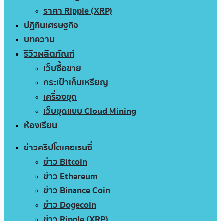
ราคา Ripple (XRP)
ปฏิทินเศรษฐกิจ
บทความ
รีวิวผลิตภัณฑ์
เว็บซื้อขาย
กระเป๋าเก็บเหรียญ
เครื่องขุด
เว็บขุดแบบ Cloud Mining
ห้องเรียน
ข่าวคริปโตเคอเรนซี่
ข่าว Bitcoin
ข่าว Ethereum
ข่าว Binance Coin
ข่าว Dogecoin
ข่าว Ripple (XRP)