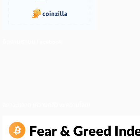
ติดตามเราบน Facebook
สภาวะตลาด (ความกลัว vs ความโลภ)