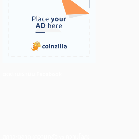
ติดตามเราบน Facebook
สภาวะตลาด (ความกลัว vs ความโลภ)