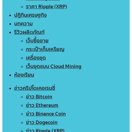
ราคา Ripple (XRP)
ปฏิทินเศรษฐกิจ
บทความ
รีวิวผลิตภัณฑ์
เว็บซื้อขาย
กระเป๋าเก็บเหรียญ
เครื่องขุด
เว็บขุดแบบ Cloud Mining
ห้องเรียน
ข่าวคริปโตเคอเรนซี่
ข่าว Bitcoin
ข่าว Ethereum
ข่าว Binance Coin
ข่าว Dogecoin
ข่าว Ripple (XRP)