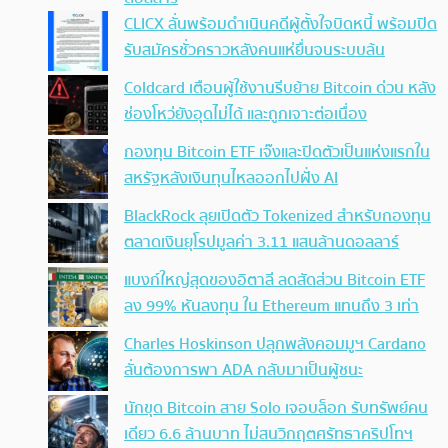
CLICX ลั่นพร้อมดำเนินคดีผู้ตั้งใจบิดหนี้ พร้อมปิด
รับสมัครชั่วคราวหลังคนแห่ยื่นจนระบบล้น
Coldcard เตือนผู้ใช้งานรีบย้าย Bitcoin ด่วน หลัง
ช่องโหว่ยังอุดไม่ได้ และถูกเจาะต่อเนื่อง
กองทุน Bitcoin ETF เจ๊งและปิดตัวเป็นแห่งแรกใน
สหรัฐหลังเงินทุนไหลออกไปฝั่ง AI
BlackRock ลุยเปิดตัว Tokenized สำหรับกองทุน
ตลาดเงินยุโรปมูลค่า 3.11 แสนล้านดอลลาร์
แบงก์ใหญ่สุดของอิตาลี ลดสัดส่วน Bitcoin ETF
ลง 99% หันลงทุน ใน Ethereum แทนถึง 3 เท่า
Charles Hoskinson ปลุกพลังคอมมูฯ Cardano
ลั่นต้องการพา ADA กลับมาเป็นผู้ชนะ
นักขุด Bitcoin สาย Solo เจอบล็อก รับทรัพย์คน
เดียว 6.6 ล้านบาท ไม่สนวิกฤตศรัทธาคริปโทฯ