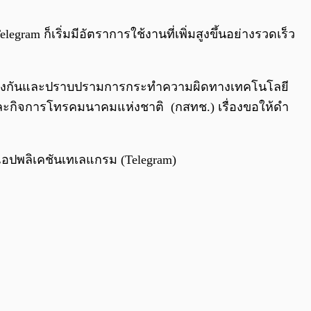
0:00
/
0:00
ram ก็เริ่มมีอัตราการใช้งานที่เพิ่มสูงขึ้นอย่างรวดเร็ว
องป้องกันและปราบปรามการกระทําความผิดทางเทคโนโลยี
ะกิจการโทรคมนาคมแห่งชาติ (กสทช.) เรื่องขอให้ดํา
านแอปพลิเคชันเทเลแกรม (Telegram)