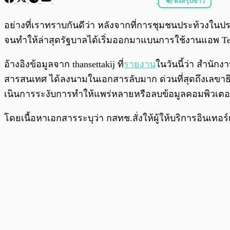
ฟังสรุปข่าว
พร้อมเล่น
อย่างที่เราทราบกันดีว่า หลังจากที่การชุมชนประท้วงในประเ
จนทำให้ล่าสุดรัฐบาลได้เริ่มออกมาแบนการใช้งานแอพ Te
อ้างอิงข้อมูลจาก thansettakij ที่
รายงาน
ในวันนี้ว่า สําน
สารสนเทศ ได้ลงนามในเอกสารลับมาก ด่วนที่สุดถึงเลขา
เนินการระงับการทําให้แพร่หลายหรือลบข้อมูลคอมพิวเตอ
โดยเนื้อหาเอกสารระบุว่า กสทช.สั่งให้ผู้ให้บริการอินเท