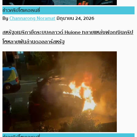
ข่าวคริปโตเคอเรนซี่
By
Channarong Noramat
มิถุนายน 24, 2026
สหรัฐอเมริกายึดระบบคลาวด์ Huione ทลายแหล่งฟอกเงินคริป
โตหลายพันล้านดอลลาร์สหรัฐ