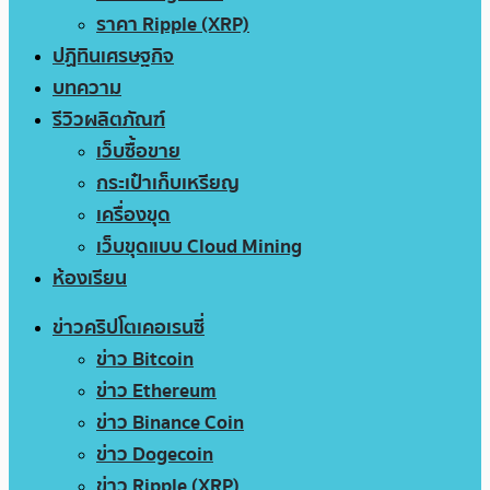
ราคา Ripple (XRP)
ปฏิทินเศรษฐกิจ
บทความ
รีวิวผลิตภัณฑ์
เว็บซื้อขาย
กระเป๋าเก็บเหรียญ
เครื่องขุด
เว็บขุดแบบ Cloud Mining
ห้องเรียน
ข่าวคริปโตเคอเรนซี่
ข่าว Bitcoin
ข่าว Ethereum
ข่าว Binance Coin
ข่าว Dogecoin
ข่าว Ripple (XRP)