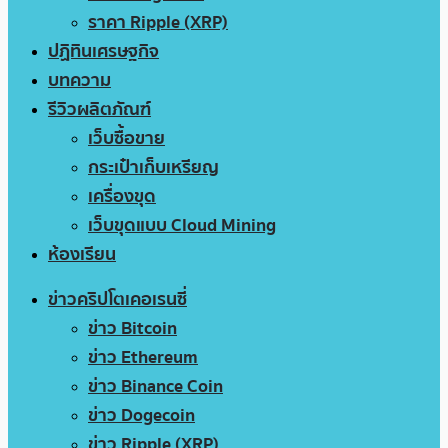
ราคา Ripple (XRP)
ปฏิทินเศรษฐกิจ
บทความ
รีวิวผลิตภัณฑ์
เว็บซื้อขาย
กระเป๋าเก็บเหรียญ
เครื่องขุด
เว็บขุดแบบ Cloud Mining
ห้องเรียน
ข่าวคริปโตเคอเรนซี่
ข่าว Bitcoin
ข่าว Ethereum
ข่าว Binance Coin
ข่าว Dogecoin
ข่าว Ripple (XRP)