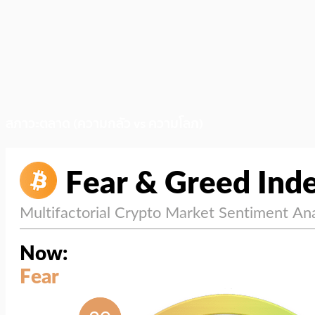
สภาวะตลาด (ความกลัว vs ความโลภ)