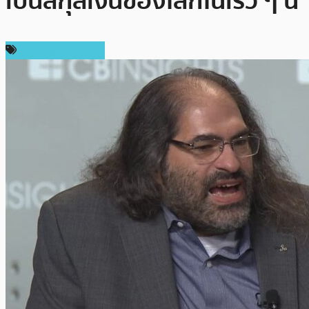
เป็นสกุลเงินของโลกในเร็ว ๆ นี้
ข่าว Ripple (XRP)