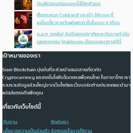
บัญชีปลอมเนียนสอดไส้โค้ดตัวเอง
ตื่นตระหนก Coldcard! กระเป๋า Bitcoin ที่
เคลื่อนไหวรายวันพุ่งแตะนิวไฮในรอบ 8 เดือน
ก.ล.ต. ชงเข้ม! จับมือแบงก์ชาติยกระดับการกำกับ
ดูแลธุรกรรม Stablecoin เล็งออกแนวทางปีนี้
เป้าหมายของเรา
Siam Blockchain มุ่งมั่นที่จะช่วยนำเสนอสารเกี่ยวกับ
Cryptocurrency และเทคโนโลยีบล็อกเชนเพื่อคนไทย ในภาษาไทย เรา
รวบรวมข้อมูลส่วนใหญ่จากเว็บไซต์และเว็บบอร์ดต่างประเทศและนำมา
แปลส่งตรงถึงฟีดคุณ
เกี่ยวกับเว็บไซต์นี้
ทีมงาน
ติดต่อเรา
นโยบายความเป็นส่วนตัว
ข้อตกลงในการใช้งาน