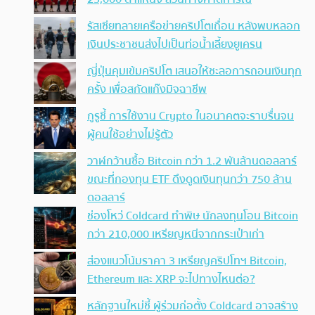
รัสเซียทลายเครือข่ายคริปโตเถื่อน หลังพบหลอก
เงินประชาชนส่งไปเป็นท่อน้ำเลี้ยงยูเครน
ญี่ปุ่นคุมเข้มคริปโต เสนอให้ชะลอการถอนเงินทุก
ครั้ง เพื่อสกัดแก๊งมิจฉาชีพ
กูรูชี้ การใช้งาน Crypto ในอนาคตจะราบรื่นจน
ผู้คนใช้อย่างไม่รู้ตัว
วาฬกว้านซื้อ Bitcoin กว่า 1.2 พันล้านดอลลาร์
ขณะที่กองทุน ETF ดึงดูดเงินทุนกว่า 750 ล้าน
ดอลลาร์
ช่องโหว่ Coldcard ทำพิษ นักลงทุนโอน Bitcoin
กว่า 210,000 เหรียญหนีจากกระเป๋าเก่า
ส่องแนวโน้มราคา 3 เหรียญคริปโทฯ Bitcoin,
Ethereum และ XRP จะไปทางไหนต่อ?
หลักฐานใหม่ชี้ ผู้ร่วมก่อตั้ง Coldcard อาจสร้าง